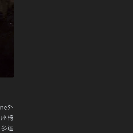
ine外
折座椅
 多達