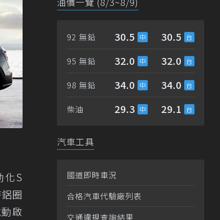
油價一覽 (8/3~8/9)
30.5
30.5
92 無鉛
32.0
32.0
95 無鉛
34.0
34.0
98 無鉛
29.3
29.1
柴油
汽車工具
國道即時車況
動化S
時鋁圈
合格汽車代驗廠列表
電動啟
交通違規查詢結果