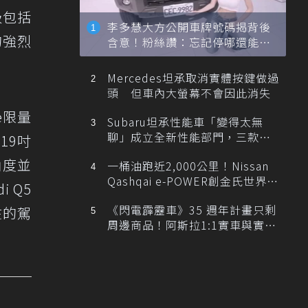
級包括
李多慧大方公開車牌號碼揭背後
的強烈
含意！粉絲讚：忘記停哪還能幫
忙找車
Mercedes坦承取消實體按鍵做過
頭 但車內大螢幕不會因此消失
ne限量
Subaru坦承性能車「變得太無
聊」成立全新性能部門，三款手
19吋
排跑車開發中！
角度並
一桶油跑近2,000公里！Nissan
Qashqai e-POWER創金氏世界紀
 Q5
錄
《閃電霹靂車》35 週年計畫只剩
在的駕
周邊商品！阿斯拉1:1實車與實體
展覽雙雙喊卡