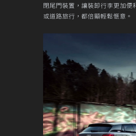
閉尾門裝置，讓裝卸行李更加便
或道路旅行，都倍顯輕鬆愜意。