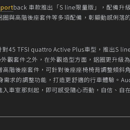
port
back 車款推出「S line限量版」，配備升
鋁圈與高階後座套件等多項配備，彰顯動感俐落
 TFSI quattro Active Plus車型，推出S li
ne外觀套件之外，在外觀造型方面，鋁圈更升級為
增高階後座套件，可針對後座座椅椅背調整傾斜
需求的調整功能，打造更舒適的行車體驗。Audi
進入車室那刻起，即可感受隨心而動，自信、自