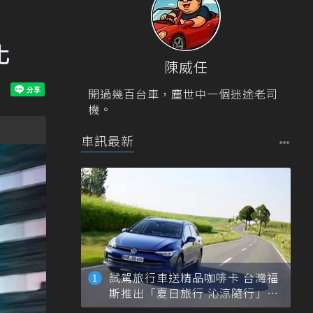
化
陳威任
開過幾百台車，塵世中一個迷途老司
機。
車訊最新
試駕旅行車送精品咖啡卡 台灣福
斯推出「夏日旅行 沁涼隨行」活
動