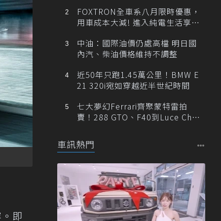
FOXTRON全車系八月限時優惠，
用車成本大減! 進入純電生活享
「零稅金＋零保養」新時代
中油：國際油價仍處高檔 明日國
內汽、柴油價格維持不調整
近50年只跑1.45萬公里！BMW E
21 320i宛如穿越近半世紀時間
七大夢幻Ferrari齊聚蒙特雷拍
賣！288 GTO、F40到Luce Cha
ssis 0一次登場
車訊熱門
容。即