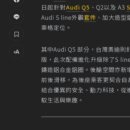
日起針對
Audi
Q5
、Q2以及 A3
S
Audi S line外觀
套件
、加大造型
車格定位。
其中Audi Q5 部分，台灣奧迪則針對45
版，此次配備進化升級除了S li
鑄造鋁合金鋁圈。後艙空間亦新
前後滑移，為後座乘客更契合自身
結合優異的安全、動力科技，從
馭生活與樂趣。