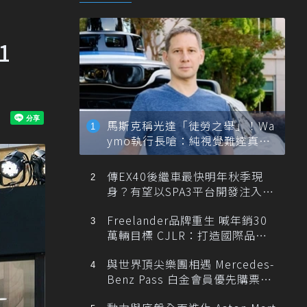
1
馬斯克稱光達「徒勞之舉」！Wa
ymo執行長嗆：純視覺難達真正
自動駕駛
傳EX40後繼車最快明年秋季現
身？有望以SPA3平台開發注入80
0V動力
Freelander品牌重生 喊年銷30
萬輛目標 CJLR：打造國際品牌
半數銷量來自全球！
與世界頂尖樂團相遇 Mercedes-
Benz Pass 白金會員優先購票維
也納愛樂