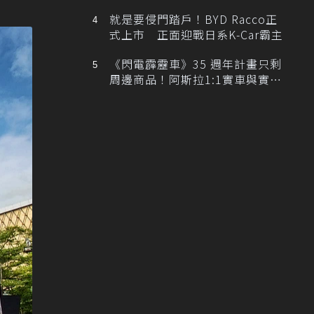
排跑車開發中！
就是要侵門踏戶！BYD Racco正
式上市 正面迎戰日系K-Car霸主
《閃電霹靂車》35 週年計畫只剩
周邊商品！阿斯拉1:1實車與實體
展覽雙雙喊卡