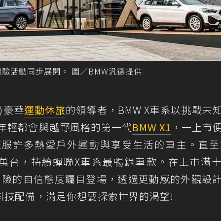
台體驗活動同步展開。 圖／BMW汎德提供
le)豪華
運動休旅
的領導者，BMW X車系以挑戰未
合年輕都會與越野風格的第一代
BMW X1
，一上市
服許多熱愛戶外運動與享受生活的車主。直至2
29萬台，持續蟬聯X車系最暢銷車款。在上市滿
以勇於冒險的自信態度矚目登場，透過更動感的外觀設
科技配備，滿足你想要探索世界的渴望!