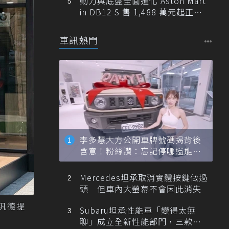
動力與底盤全面進化 Aston Mart
in DB12 S 售 1,488 萬元起正式
登台
車訊熱門
李多慧大方公開車牌號碼揭背後
含意！粉絲讚：忘記停哪還能幫
忙找車
Mercedes坦承取消實體按鍵做過
頭 但車內大螢幕不會因此消失
W汎德提
Subaru坦承性能車「變得太無
聊」成立全新性能部門，三款手