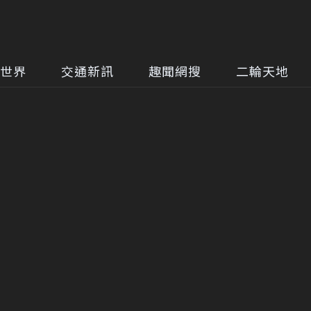
世界
交通新訊
趣聞網搜
二輪天地