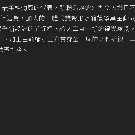
家族中最年輕動感的代表，新穎活潑的外型令人過目
族設計語彙，加大的一體式雙腎形水箱護罩具主動
燈與全新設計的前保桿，給人耳目一新的視覺感受
計，加上由前輪拱上方貫穿至車尾的立體折線，
越野性格。