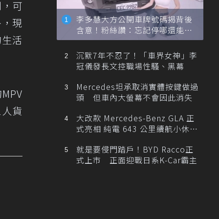
到，可
李多慧大方公開車牌號碼揭背後
外，現
含意！粉絲讚：忘記停哪還能幫
的生活
忙找車
沉默7年不忍了！「車界女神」李
冠儀發長文控職場性騷、黑幕
Mercedes坦承取消實體按鍵做過
MPV
頭 但車內大螢幕不會因此消失
2人貨
大改款 Mercedes-Benz GLA 正
式亮相 純電 643 公里續航小休
旅！
就是要侵門踏戶！BYD Racco正
式上市 正面迎戰日系K-Car霸主