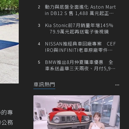
動力與底盤全面進化 Aston Mart
in DB12 S 售 1,488 萬元起正式
登台
Kia Stonic前7月銷量年增145%
79.9萬元起再送電子後視鏡
NISSAN推經典車回廠專案 CEF
IRO與INFINITI老車原廠零件最
低1折
BMW推出8月仲夏購車優惠 全
車系送晶華三天兩夜、月付5,900
元起
車訊熱門
學的專
的公務