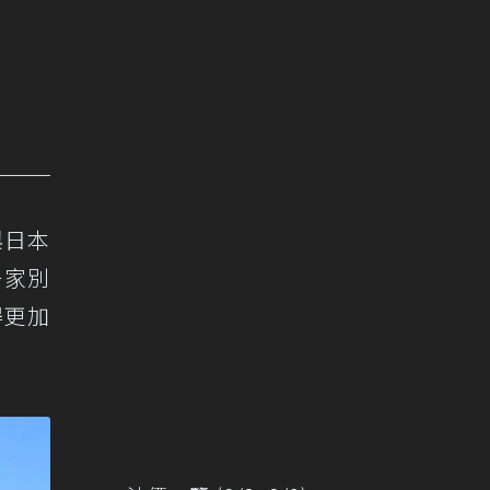
與日本
一家別
得更加