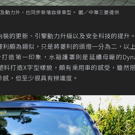
及動力外，也同步新增自排車型。 圖／中華三菱提供
內裝的更新、引擎動力升級以及安全科技的提升
菱利頗為類似，只是將菱利的頭燈一分為二，以
打造第一印象，水箱護罩則是延續母廠的Dyna
防刮塑料打造X字型樣貌，頗有乘用車的感受，雖然
妙感，但至少很具有辨識度。