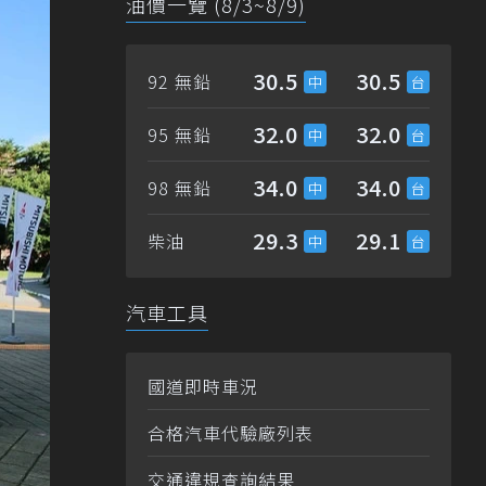
油價一覽 (8/3~8/9)
30.5
30.5
92 無鉛
32.0
32.0
95 無鉛
34.0
34.0
98 無鉛
29.3
29.1
柴油
汽車工具
國道即時車況
合格汽車代驗廠列表
交通違規查詢結果