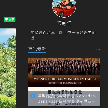
陳威任
開過幾百台車，塵世中一個迷途老司
機。
車訊最新
與世界頂尖樂團相遇 Mercedes-
Benz Pass 白金會員優先購票維
也納愛樂