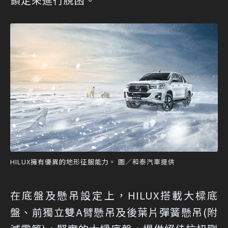
HILUX擁有優異的地形征服能力。 圖／和泰汽車提供
在底盤及懸吊設定上，HILUX搭載大樑底
盤、前獨立雙A臂懸吊及後葉片彈簧懸吊(附