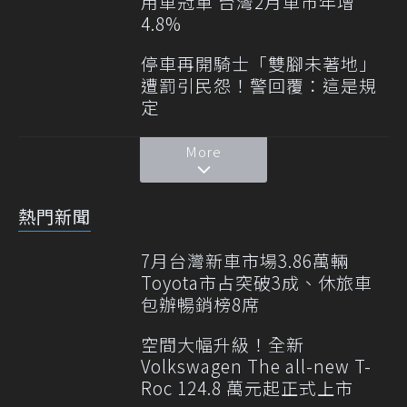
用車冠軍 台灣2月車市年增
4.8%
停車再開騎士「雙腳未著地」
遭罰引民怨！警回覆：這是規
定
More
熱門新聞
7月台灣新車市場3.86萬輛
Toyota市占突破3成、休旅車
包辦暢銷榜8席
空間大幅升級！全新
Volkswagen The all-new T-
Roc 124.8 萬元起正式上市