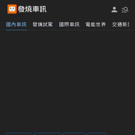
國內車訊
發燒試駕
國際車訊
電能世界
交通新訊