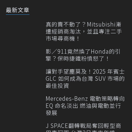
最新文章
真的賣不動了？Mitsubishi漸
遭經銷商淘汰，並且專注二手
市場尋商機！
影／911竟然換了Honda的引
擎？保時捷鐵粉憤怒了！
讓對手望塵莫及！2025 年賓士
GLC 如何成為台灣 SUV 市場的
最佳投資
Mercedes-Benz 電動策略轉向
EQ 命名淡出 燃油與電動並行
發展
J SPACE翻轉戰局奪回輕型商