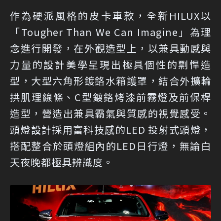
作為硬派風格的皮卡車款，全新HILUX以
「Tougher Than We Can Imagine」為理
念進行開發，在外觀造型上，以兼具動感與
力量的設計美學呈現出極具個性的剽悍造
型，大型六角形鍍鉻水箱護罩，結合外擴輪
拱肌理線條、C型鍍鉻烤漆前霧燈及前保桿
造型，營造出兼具霸氣與質感的視覺感受。
頭燈設計採用富科技感的LED 投射式頭燈，
搭配整合於頭燈組內的LED日行燈，無論白
天夜晚都極具辨識度。