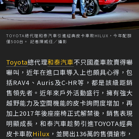
TOYOTA總代理和泰汽車引進經典皮卡車款HILUX，今年配額
僅500台。 記者陳威任／攝影
Toyota
總代理
和泰汽車
不只國產車款賣得嚇
嚇叫，近年在進口車導入上也頗具心得，包
括RAV4、Auris及C-HR等，都是該級距銷
售領先者。近年來戶外活動盛行，擁有強大
越野能力及空間機能的皮卡詢問度增加，再
加上2017年後座座椅正式解禁後，銷售表現
明顯成長，和泰汽車趁勢引進TOYOTA經典
皮卡車款
Hilux
，並開出136萬的售價搶市，