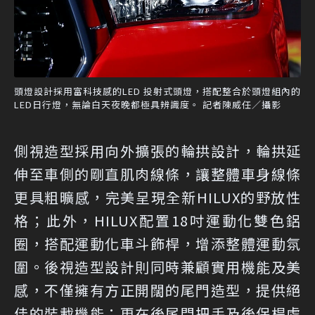
頭燈設計採用富科技感的LED 投射式頭燈，搭配整合於頭燈組內的
LED日行燈，無論白天夜晚都極具辨識度。 記者陳威任／攝影
側視造型採用向外擴張的輪拱設計，輪拱延
伸至車側的剛直肌肉線條，讓整體車身線條
更具粗曠感，完美呈現全新HILUX的野放性
格；此外，HILUX配置18吋運動化雙色鋁
圈，搭配運動化車斗飾桿，增添整體運動氛
圍。後視造型設計則同時兼顧實用機能及美
感，不僅擁有方正開闊的尾門造型，提供絕
佳的裝載機能；更在後尾門把手及後保桿處