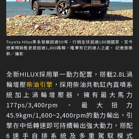
Toyota Hilux車系發展超過50年、行銷全球超過180個國家，至今
總累積銷售更是超過1,800萬輛，確實有它的過人之處。 記者張振
群／攝影
全新HILUX採用單一動力配置，搭載2.8L渦
輪增壓
柴油引擎
，採用柴油共軌缸內直噴系
統加上渦輪增壓器，擁有最大馬力
177ps/3,400rpm、最大扭力
45.9kgm/1,600~2,400rpm的動力輸出，引
擎在中低轉速即可持續輸出強大動力，搭配
6速手自排系統及多重駕馭模式