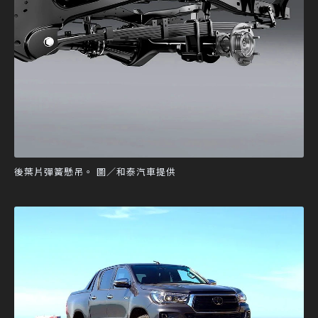
後葉片彈簧懸吊。 圖／和泰汽車提供