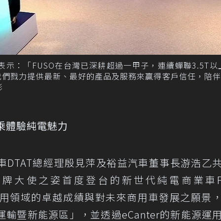
表示：「FUSO在台灣已深耕超過一甲子，連續蟬聯3.5T以
我們戮力提供最新、最好的產品及服務來贏得客戶信任，陪伴F
影
試乘體驗純電魅力
車DTAT總經理殷見萍及裕益汽車董事長游浩乙
幕。以品牌大使之姿首度登台的新世代純電商業車F
來於商用領域的卓越成績與對未來商用車發展之願景
輸暨新能源區」，並透過eCanter的新能源運