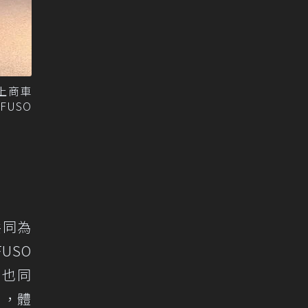
上商車
USO
共同為
USO
，也同
用，體