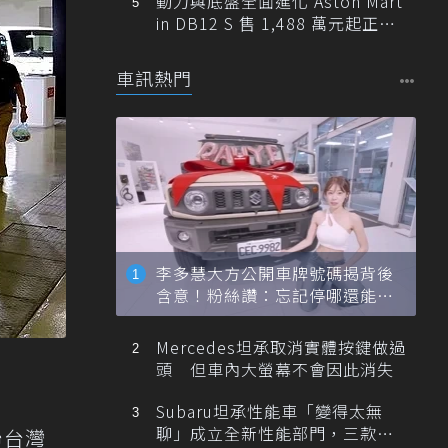
動力與底盤全面進化 Aston Mart
in DB12 S 售 1,488 萬元起正式
登台
車訊熱門
李多慧大方公開車牌號碼揭背後
含意！粉絲讚：忘記停哪還能幫
忙找車
Mercedes坦承取消實體按鍵做過
頭 但車內大螢幕不會因此消失
Subaru坦承性能車「變得太無
聊」成立全新性能部門，三款手
聯台灣