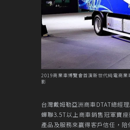
2019商業車博覽會首演新世代純電商業車
影
台灣戴姆勒亞洲商車DTAT總經
蟬聯3.5T以上商車銷售冠軍寶
產品及服務來贏得客戶信任，陪伴F