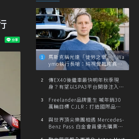
行
馬斯克稱光達「徒勞之舉」！Wa
ymo執行長嗆：純視覺難達真正
自動駕駛
傳EX40後繼車最快明年秋季現
身？有望以SPA3平台開發注入80
0V動力
Freelander品牌重生 喊年銷30
萬輛目標 CJLR：打造國際品牌
半數銷量來自全球！
與世界頂尖樂團相遇 Mercedes-
Benz Pass 白金會員優先購票維
也納愛樂