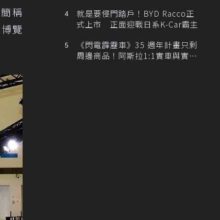
排跑車開發中！
（簡稱
就是要侵門踏戶！BYD Racco正
式上市 正面迎戰日系K-Car霸主
車博覽
《閃電霹靂車》35 週年計畫只剩
周邊商品！阿斯拉1:1實車與實體
展覽雙雙喊卡