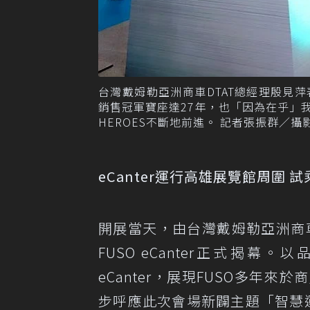
台灣戴姆勒亞洲商車DTAT總經理殷見萍
銷售冠軍寶座達27年，也「因為在乎」
HEROES不斷地前進。 記者張振群／攝
eCanter運行高雄展覽館周圍 
開展當天，由台灣戴姆勒亞洲商
FUSO eCanter正式揭
eCanter，展現FUSO多年
步呼應此次會場新闢主題「智慧運