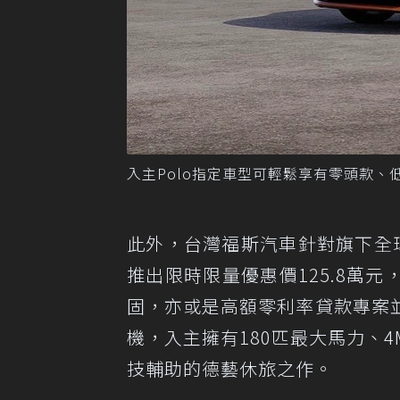
入主Polo指定車型可輕鬆享有零頭款、低月
此外，台灣福斯汽車針對旗下全球熱銷休旅
推出限時限量優惠價125.8萬
固，亦或是高額零利率貸款專案
機，入主擁有180匹最大馬力、4
技輔助的德藝休旅之作。