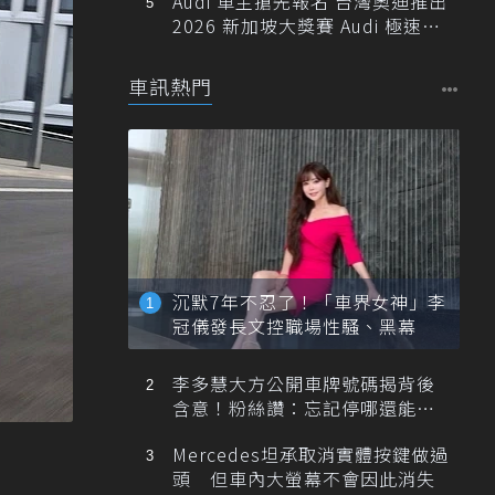
Audi 車主搶先報名 台灣奧迪推出
2026 新加坡大獎賽 Audi 極速之
旅
車訊熱門
沉默7年不忍了！「車界女神」李
冠儀發長文控職場性騷、黑幕
李多慧大方公開車牌號碼揭背後
含意！粉絲讚：忘記停哪還能幫
忙找車
Mercedes坦承取消實體按鍵做過
頭 但車內大螢幕不會因此消失