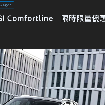
swagen
0 TSI Comfortline 限時限量