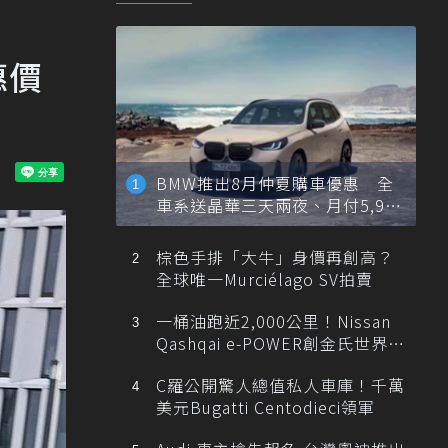
優惠價
BMW推出8月仲夏購車優惠 全
車系送晶華三天兩夜、月付5,900
元起
棕色手排「大牛」身價再創高？
全球唯一Murciélago SV拍賣
一桶油跑近2,000公里！Nissan
Qashqai e-POWER創金氏世界紀
錄
C羅公開驚人總值私人車庫！千萬
美元Bugatti Centodieci領軍