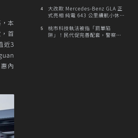
大改款 Mercedes-Benz GLA 正
式亮相 純電 643 公里續航小休
藝，本
旅！
桃市科技執法被指「罰單陷
頭款，首
阱」！民代促完善配套，警察局
提數據回應
值近3
uan
優惠內