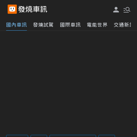
國內車訊
發燒試駕
國際車訊
電能世界
交通新訊