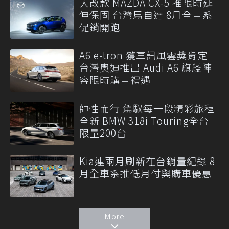
大改款 MAZDA CX-5 推限時延
伸保固 台灣馬自達 8月全車系
促銷開跑
A6 e-tron 獲車訊風雲獎肯定
台灣奧迪推出 Audi A6 旗艦陣
容限時購車禮遇
帥性而行 駕馭每一段精彩旅程
全新 BMW 318i Touring全台
限量200台
Kia連兩月刷新在台銷量紀錄 8
月全車系推低月付與購車優惠
More