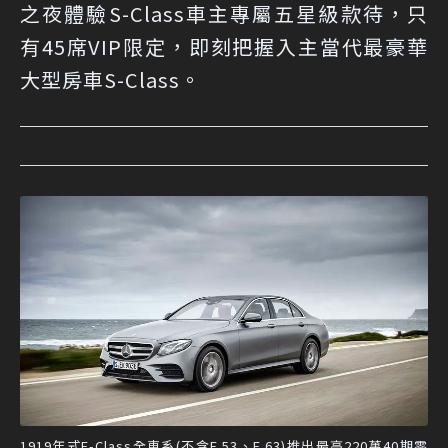
之夜體驗S-Class車主專屬五星級款待，只
有45席VIP限定，即刻把握入主當代最豪華
大型房車S-Class。
1919年式E-Class全車系(不含E 53、E 63)推出最高220萬40期零