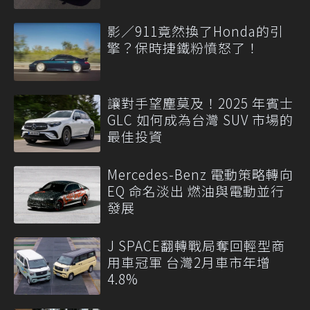
影／911竟然換了Honda的引
擎？保時捷鐵粉憤怒了！
讓對手望塵莫及！2025 年賓士
GLC 如何成為台灣 SUV 市場的
最佳投資
Mercedes-Benz 電動策略轉向
EQ 命名淡出 燃油與電動並行
發展
J SPACE翻轉戰局奪回輕型商
用車冠軍 台灣2月車市年增
4.8%