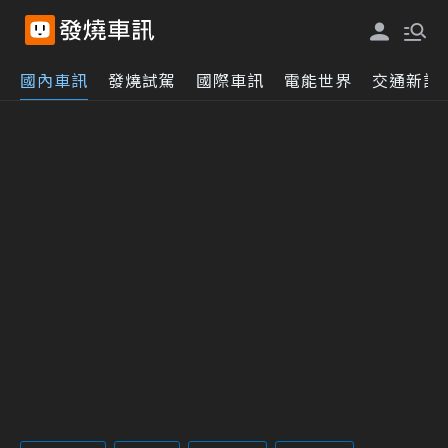
國內車訊
發燒試駕
國際車訊
電能世界
交通新訊