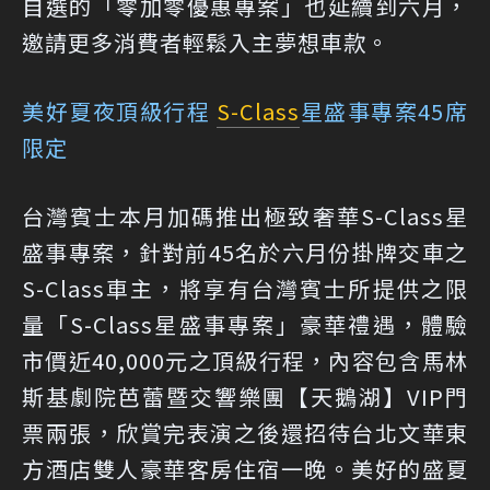
自選的「零加零優惠專案」也延續到六月，
邀請更多消費者輕鬆入主夢想車款。
美好夏夜頂級行程
S-Class
星盛事專案45席
限定
台灣賓士本月加碼推出極致奢華S-Class星
盛事專案，針對前45名於六月份掛牌交車之
S-Class車主，將享有台灣賓士所提供之限
量「S-Class星盛事專案」豪華禮遇，體驗
市價近40,000元之頂級行程，內容包含馬林
斯基劇院芭蕾暨交響樂團【天鵝湖】VIP門
票兩張，欣賞完表演之後還招待台北文華東
方酒店雙人豪華客房住宿一晚。美好的盛夏