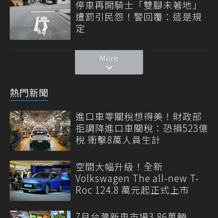
停車再開騎士「雙腳未著地」
遭罰引民怨！警回覆：這是規
定
More
熱門新聞
進口車零關稅想得美！財政部
拒調降進口車關稅：恐損523億
稅 衝擊8萬人員生計
空間大幅升級！全新
Volkswagen The all-new T-
Roc 124.8 萬元起正式上市
7月台灣新車市場3.86萬輛