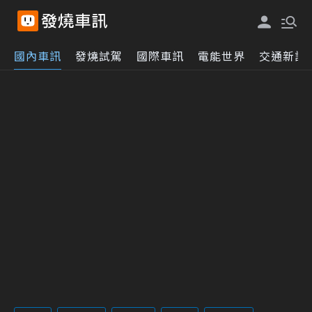
國內車訊
發燒試駕
國際車訊
電能世界
交通新訊