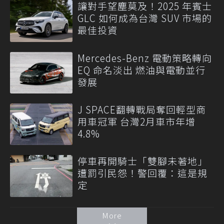
讓對手望塵莫及！2025 年賓士
GLC 如何成為台灣 SUV 市場的
最佳投資
Mercedes-Benz 電動策略轉向
EQ 命名淡出 燃油與電動並行
發展
J SPACE翻轉戰局奪回輕型商
用車冠軍 台灣2月車市年增
4.8%
停車再開騎士「雙腳未著地」
遭罰引民怨！警回覆：這是規
定
More