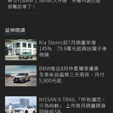
新世代BMW 1 Series大升級 光看內裝已經
很難認車了！
延伸閱讀
Kia Stonic前7月銷量年增
145% 79.9萬元起再送電子後
視鏡
BMW推出8月仲夏購車優惠
全車系送晶華三天兩夜、月付
5,900元起
NISSAN X-TRAIL「所有講究，
只為純粋」 上市首月銷量躋身
同級前3名