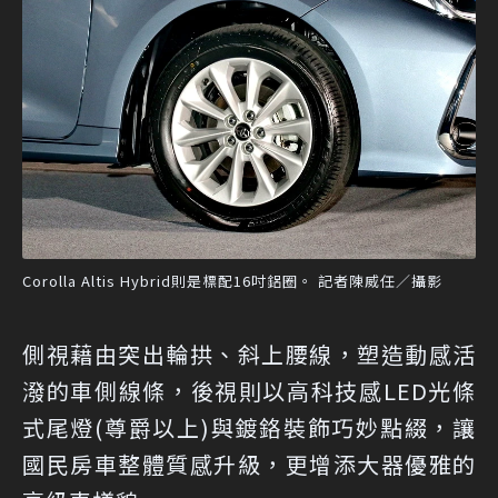
Corolla Altis Hybrid則是標配16吋鋁圈。 記者陳威任／攝影
側視藉由突出輪拱、斜上腰線，塑造動感活
潑的車側線條，後視則以高科技感LED光條
式尾燈(尊爵以上)與鍍鉻裝飾巧妙點綴，讓
國民房車整體質感升級，更增添大器優雅的