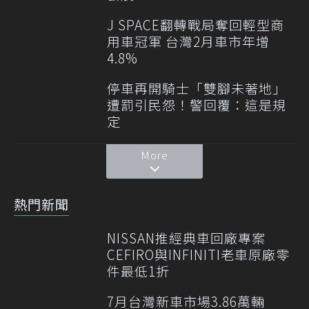
J SPACE翻轉戰局奪回輕型商
用車冠軍 台灣2月車市年增
4.8%
停車再開騎士「雙腳未著地」
遭罰引民怨！警回覆：這是規
定
More
熱門新聞
NISSAN推經典車回廠專案
CEFIRO與INFINITI老車原廠零
件最低1折
7月台灣新車市場3.86萬輛