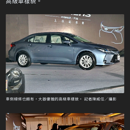
高級車樣貌。
車側線條也頗有，大器優雅的高級車樣貌。 記者陳威任／攝影