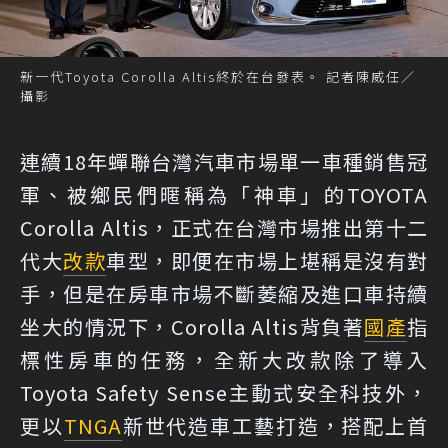
新一代Toyota Corolla Altis終於在台發表。 記者陳威任／
攝影
連續18年蟬聯台灣汽車市場單一車種銷售冠
軍、被鄉民們暱稱為「神車」的TOYOTA
Corolla Altis，正式在台灣市場推出第十二
代大
改款
車型，即便在市場上堪稱是沒有對
手，但是在房車市場不斷萎縮及進口車持續
坐大的情況下，Corolla Altis背負著
國產
指
標性房車的任務，全新大改款除了導入
Toyota Safety Sense主動式安全科技外，
更以
TNGA
新世代造車工藝打造，搭配上首