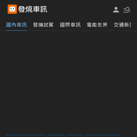
國內車訊
發燒試駕
國際車訊
電能世界
交通新訊