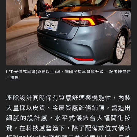
LED光條式尾燈(尊爵以上)與，讓國民房車質感升級。 記者陳威任
／攝影
座艙設計同時保有質感舒適與機能性，內裝
大量採以皮質、金屬質感飾條鋪陳，營造出
細膩的設計感，水平式儀錶台大幅簡化按
鍵，在科技感營造下，除了配備數位式儀錶