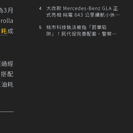
大改款 Mercedes-Benz GLA 正
為3月
式亮相 純電 643 公里續航小休
olla
旅！
桃市科技執法被指「罰單陷
油耗
成
阱」！民代促完善配套，警察局
提數據回應
經過經
擎
搭配
區油耗