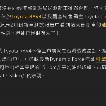
廠沒有向經濟部能源局送測新車雖然合理，但因
口休旅
Toyota RAV4
以及國產銷售霸主Toyota Cor
部能源局2月份新車測試報告中看到這兩部新車的
AV4現身，但卻已經很嚇人了！
oyota RAV4不僅上市前就在台灣造成轟動，
油車型，搭載最新Dynamic Force汽油
引
速系統，可跑出相當亮眼的15.1km/L平均油耗成績，市
17.35km/L的表現。