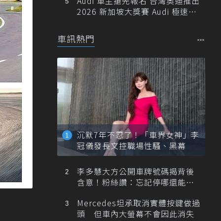
Audi 車主搶先報名 台灣奧迪推出
2026 新加坡大獎賽 Audi 極速之
旅
車訊熱門
沉默7年不忍了！「車界女神」李
冠儀發長文控職場性騷、黑幕
李多慧大方公開車牌號碼揭背後
含意！粉絲讚：忘記停哪還能幫
忙找車
Mercedes坦承取消實體按鍵做過
頭 但車內大螢幕不會因此消失