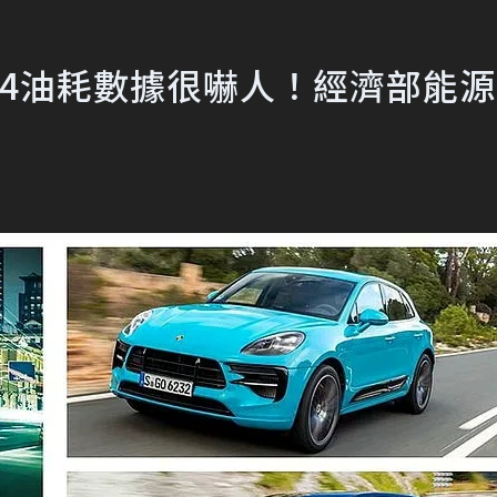
 RAV4油耗數據很嚇人！經濟部能