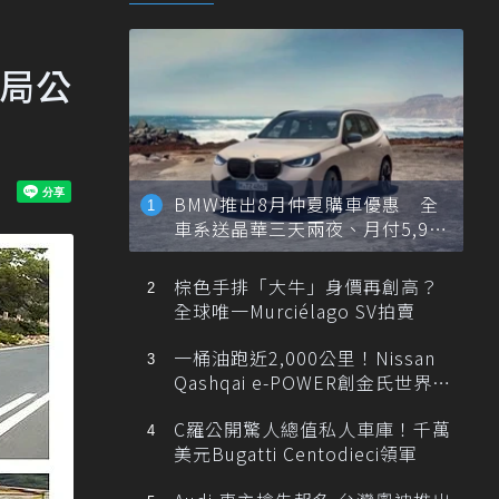
源局公
BMW推出8月仲夏購車優惠 全
車系送晶華三天兩夜、月付5,900
元起
棕色手排「大牛」身價再創高？
全球唯一Murciélago SV拍賣
一桶油跑近2,000公里！Nissan
Qashqai e-POWER創金氏世界紀
錄
C羅公開驚人總值私人車庫！千萬
美元Bugatti Centodieci領軍