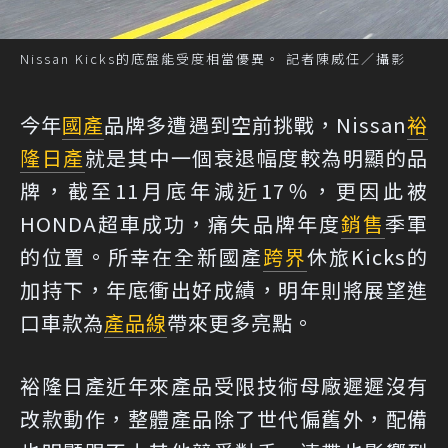
Nissan Kicks的底盤能受度相當優異。 記者陳威任／攝影
今年
國產
品牌多遭遇到空前挑戰，Nissan
裕
隆日產
就是其中一個衰退幅度較為明顯的品
牌，截至11月底年減近17％，更因此被
HONDA超車成功，痛失品牌年度
銷售
季軍
的位置。所幸在全新國產
跨界
休旅Kicks的
加持下，年底衝出好成績，明年則將展望進
口車款為
產品線
帶來更多亮點。
裕隆日產近年來產品受限技術母廠遲遲沒有
改款動作，整體產品除了世代偏舊外，配備