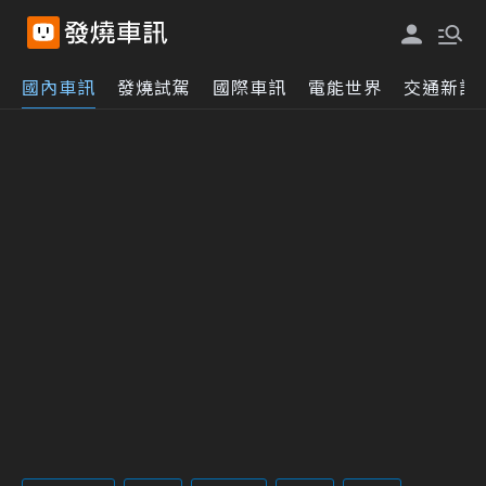
國內車訊
發燒試駕
國際車訊
電能世界
交通新訊