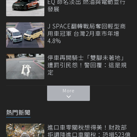
EQ 命名淡出 燃油與電動並行
發展
J SPACE翻轉戰局奪回輕型商
用車冠軍 台灣2月車市年增
4.8%
停車再開騎士「雙腳未著地」
遭罰引民怨！警回覆：這是規
定
More
熱門新聞
進口車零關稅想得美！財政部
拒調降進口車關稅：恐損523億