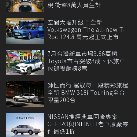
稅 衝擊8萬人員生計
空間大幅升級！全新
Volkswagen The all-new T-
Roc 124.8 萬元起正式上市
7月台灣新車市場3.86萬輛
Toyota市占突破3成、休旅車
包辦暢銷榜8席
帥性而行 駕馭每一段精彩旅程
全新 BMW 318i Touring全台
限量200台
NISSAN推經典車回廠專案
CEFIRO與INFINITI老車原廠零
件最低1折