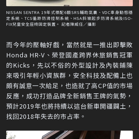
NISSAN SENTRA 19年式標配6顆SRS輔助氣囊、VDC車身動態穩
定系統、TCS循跡防滑控制系統、HSA斜坡起步防滑系統及ISO-
FIX兒童安全座椅固定裝置。 記者陳威任／攝影
而今年的壓軸好戲，當然就是一推出即擊敗
Honda HR-V、榮登國產跨界休旅銷售冠軍
的Kicks，先以不俗的外型設計及內裝鋪陳
來吸引年輕小資族群，安全科技及配備上也
頗有誠意一次給足，也造就了高CP值的市場
反應，成功打造品牌全新銷售王牌的氣勢，
預計2019年也將持續以這台新車開疆闢土，
找回2018年失去的市占率。