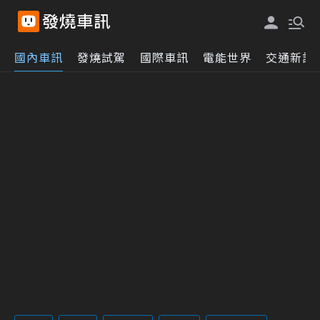
國內車訊
發燒試駕
國際車訊
電能世界
交通新訊