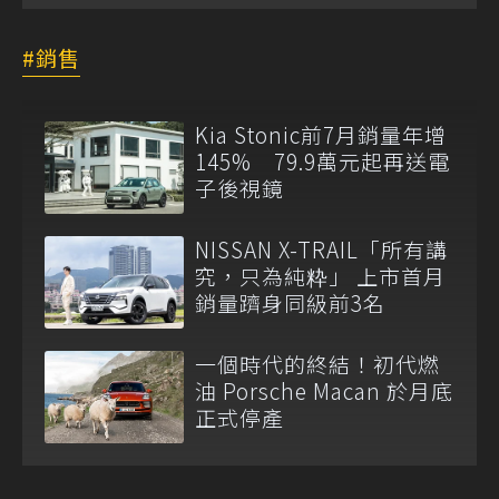
銷售
Kia Stonic前7月銷量年增
145% 79.9萬元起再送電
子後視鏡
NISSAN X-TRAIL「所有講
究，只為純粋」 上市首月
銷量躋身同級前3名
一個時代的終結！初代燃
油 Porsche Macan 於月底
正式停產