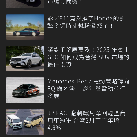
市場尋商機！
影／911竟然換了Honda的引
擎？保時捷鐵粉憤怒了！
讓對手望塵莫及！2025 年賓士
GLC 如何成為台灣 SUV 市場的
最佳投資
Mercedes-Benz 電動策略轉向
EQ 命名淡出 燃油與電動並行
發展
J SPACE翻轉戰局奪回輕型商
用車冠軍 台灣2月車市年增
4.8%