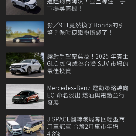
遭經銷商淘汰，並且專注二手
市場尋商機！
影／911竟然換了Honda的引
擎？保時捷鐵粉憤怒了！
讓對手望塵莫及！2025 年賓士
GLC 如何成為台灣 SUV 市場的
最佳投資
Mercedes-Benz 電動策略轉向
EQ 命名淡出 燃油與電動並行
發展
J SPACE翻轉戰局奪回輕型商
用車冠軍 台灣2月車市年增
4.8%