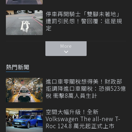
停車再開騎士「雙腳未著地」
遭罰引民怨！警回覆：這是規
定
More
熱門新聞
進口車零關稅想得美！財政部
拒調降進口車關稅：恐損523億
稅 衝擊8萬人員生計
空間大幅升級！全新
Volkswagen The all-new T-
Roc 124.8 萬元起正式上市