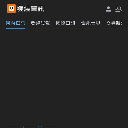
國內車訊
發燒試駕
國際車訊
電能世界
交通新訊