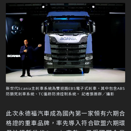
新世代Scania主剎車系統為雙迴路EBS電子式剎車，其中包含ABS
防鎖死剎車系統、TC循跡防滑控制系統。 記者張振群／攝影
此次永德福汽車成為國內第一家領有六期合
格證的重車品牌，率先導入符合歐盟六期環