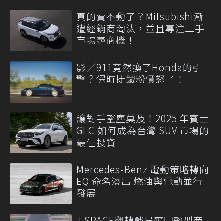
真的賣不動了？Mitsubishi漸
遭經銷商淘汰，並且專注二手
市場尋商機！
影／911竟然換了Honda的引
擎？保時捷鐵粉憤怒了！
讓對手望塵莫及！2025 年賓士
GLC 如何成為台灣 SUV 市場的
最佳投資
Mercedes-Benz 電動策略轉向
EQ 命名淡出 燃油與電動並行
發展
J SPACE翻轉戰局奪回輕型商