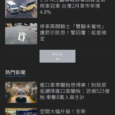
用車冠軍 台灣2月車市年增
4.8%
停車再開騎士「雙腳未著地」
遭罰引民怨！警回覆：這是規
定
More
熱門新聞
進口車零關稅想得美！財政部
拒調降進口車關稅：恐損523億
稅 衝擊8萬人員生計
空間大幅升級！全新