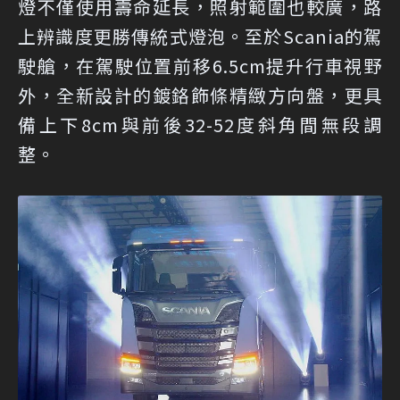
燈不僅使用壽命延長，照射範圍也較廣，路
上辨識度更勝傳統式燈泡。至於Scania的駕
駛艙，在駕駛位置前移6.5cm提升行車視野
外，全新設計的鍍鉻飾條精緻方向盤，更具
備上下8cm與前後32-52度斜角間無段調
整。