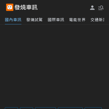
國內車訊
發燒試駕
國際車訊
電能世界
交通新訊