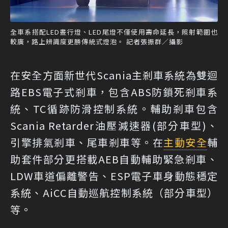
全車系搭配LED晝行燈、LED尾燈不僅使用壽命延長，照射範圍也
較廣，路上辨識度更勝傳統式燈泡。 記者張振群／攝影
在安全方面新世代Scania主剎車系統為雙迴
路EBS電子式剎車，包含ABS防鎖死剎車系
統、TC循跡防滑控制系統。輔助剎車包含
Scania Retarder油壓減速器(部分車型)、
引擎排氣剎車、尾車剎車等。在
主動安全
輔
助套件部分更搭載AEB自動輔助緊急剎車、
LDW車道偏離警告、ESP電子車身動態穩定
系統、AiCC自動巡航控制系統（部分車型）
等。