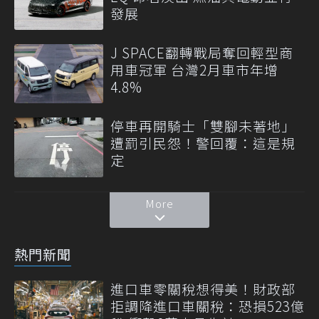
發展
J SPACE翻轉戰局奪回輕型商
用車冠軍 台灣2月車市年增
4.8%
停車再開騎士「雙腳未著地」
遭罰引民怨！警回覆：這是規
定
More
熱門新聞
進口車零關稅想得美！財政部
拒調降進口車關稅：恐損523億