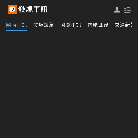
國內車訊
發燒試駕
國際車訊
電能世界
交通新訊