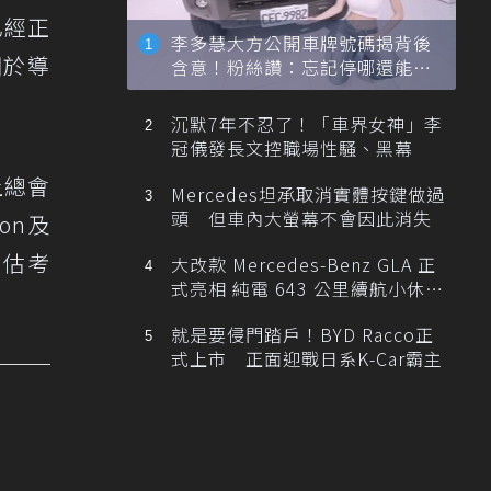
已經正
李多慧大方公開車牌號碼揭背後
關於導
含意！粉絲讚：忘記停哪還能幫
忙找車
沉默7年不忍了！「車界女神」李
冠儀發長文控職場性騷、黑幕
上總會
Mercedes坦承取消實體按鍵做過
頭 但車內大螢幕不會因此消失
on及
評估考
大改款 Mercedes-Benz GLA 正
式亮相 純電 643 公里續航小休
旅！
就是要侵門踏戶！BYD Racco正
式上市 正面迎戰日系K-Car霸主