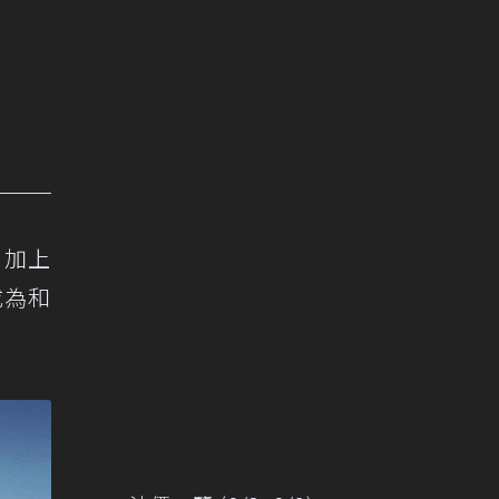
，加上
成為和