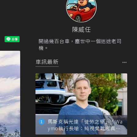
陳威任
開過幾百台車，塵世中一個迷途老司
機。
車訊最新
馬斯克稱光達「徒勞之舉」！Wa
ymo執行長嗆：純視覺難達真正
自動駕駛