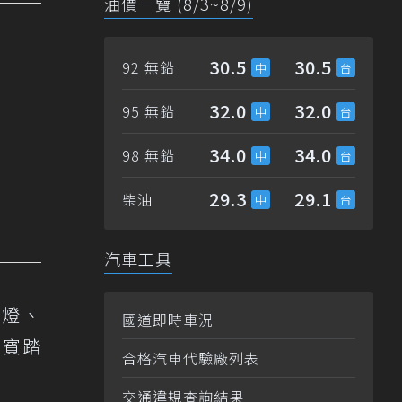
油價一覽 (8/3~8/9)
30.5
30.5
92 無鉛
32.0
32.0
95 無鉛
34.0
34.0
98 無鉛
29.3
29.1
柴油
汽車工具
頭燈、
國道即時車況
迎賓踏
合格汽車代驗廠列表
交通違規查詢結果