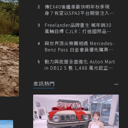
傳EX40後繼車最快明年秋季現
身？有望以SPA3平台開發注入80
0V動力
Freelander品牌重生 喊年銷30
萬輛目標 CJLR：打造國際品牌
半數銷量來自全球！
與世界頂尖樂團相遇 Mercedes-
Benz Pass 白金會員優先購票維
也納愛樂
動力與底盤全面進化 Aston Mart
in DB12 S 售 1,488 萬元起正式
登台
車訊熱門