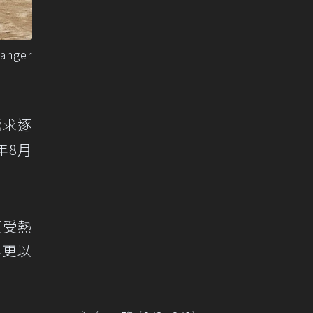
nger
需求逐
年8月
廣受熱
年更以
。