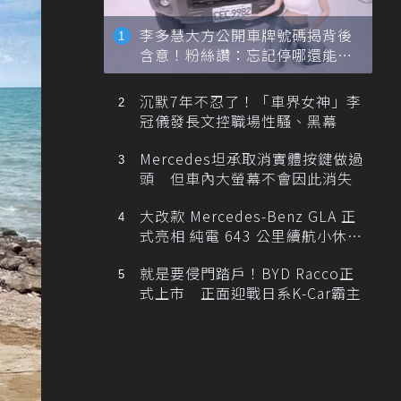
李多慧大方公開車牌號碼揭背後
含意！粉絲讚：忘記停哪還能幫
忙找車
沉默7年不忍了！「車界女神」李
冠儀發長文控職場性騷、黑幕
Mercedes坦承取消實體按鍵做過
頭 但車內大螢幕不會因此消失
大改款 Mercedes-Benz GLA 正
式亮相 純電 643 公里續航小休
旅！
就是要侵門踏戶！BYD Racco正
式上市 正面迎戰日系K-Car霸主