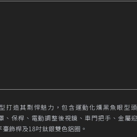
的外觀造型打造其剽悍魅力，包含運動化燻黑魚眼型
水箱護罩、保桿、電動調整後視鏡、車門把手、金屬
臺飾桿及18吋鈦銀雙色鋁圈。