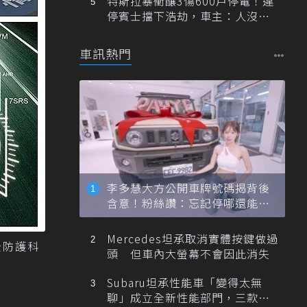
特斯拉暴衝釀3傷600戶停電！違
停賓士擋下浩劫，車主：人沒事
就好
車訊熱門
李多慧大方公開車牌號碼揭背後
含意！粉絲讚：忘記停哪還能幫
忙找車
Mercedes坦承取消實體按鍵做過
全防護科
頭 但車內大螢幕不會因此消失
Subaru坦承性能車「變得太無
聊」成立全新性能部門，三款手