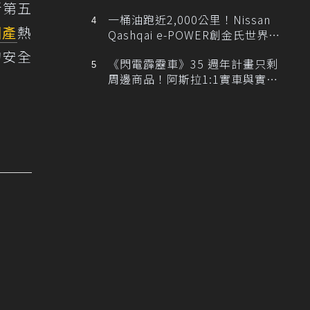
排跑車開發中！
新第五
一桶油跑近2,000公里！Nissan
國產
熱
Qashqai e-POWER創金氏世界紀
錄
的安全
《閃電霹靂車》35 週年計畫只剩
周邊商品！阿斯拉1:1實車與實體
展覽雙雙喊卡