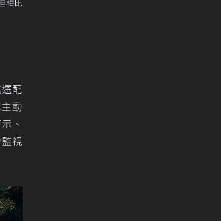
，但相比
挑選配
C主動
警示、
力監視