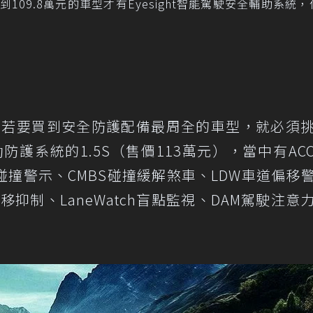
要到買到109.8萬元的車型才有Eyesight智能駕駛安全輔助系統
-V，若要買到安全防護配備最周全的車型，就必須
全主動防護系統的1.5S（售價113萬元），當中有AC
碰撞警示、CMBS碰撞緩解煞車、LDW車道偏移
移抑制、LaneWatch盲點監視、DAM駕駛注意