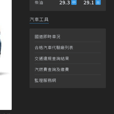
29.3
29.1
柴油
汽車工具
國道即時車況
合格汽車代驗廠列表
交通違規查詢結果
汽燃費查詢及繳費
監理服務網