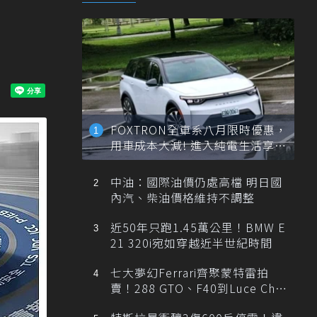
FOXTRON全車系八月限時優惠，
用車成本大減! 進入純電生活享
「零稅金＋零保養」新時代
中油：國際油價仍處高檔 明日國
內汽、柴油價格維持不調整
近50年只跑1.45萬公里！BMW E
21 320i宛如穿越近半世紀時間
七大夢幻Ferrari齊聚蒙特雷拍
賣！288 GTO、F40到Luce Cha
ssis 0一次登場