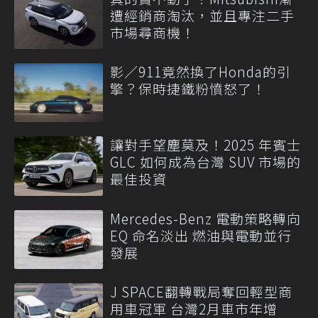
遭經銷商淘汰，並且專注二手
市場尋商機！
影／911竟然換了Honda的引
擎？保時捷鐵粉憤怒了！
讓對手望塵莫及！2025 年賓士
GLC 如何成為台灣 SUV 市場的
最佳投資
Mercedes-Benz 電動策略轉向
EQ 命名淡出 燃油與電動並行
發展
J SPACE翻轉戰局奪回輕型商
用車冠軍 台灣2月車市年增