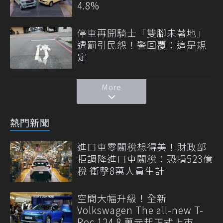
4.8%
停車再開騎士「雙腳未著地」
遭罰引民怨！警回覆：這是規
定
More
熱門新聞
進口車零關稅想得美！財政部
拒調降進口車關稅：恐損523億
稅 衝擊8萬人員生計
空間大幅升級！全新
Volkswagen The all-new T-
Roc 124.8 萬元起正式上市