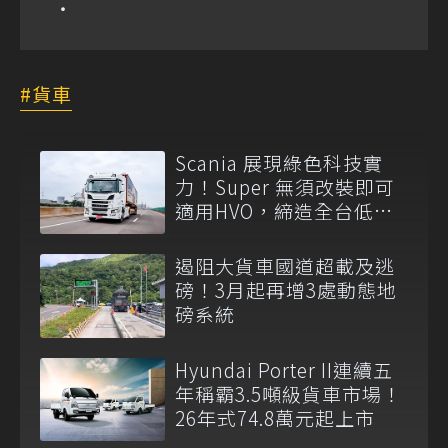
貨車
Scania 展現綠色科技實
力！Super 無須改裝即可
適用HVO，締造全台低碳
運輸首例
遏阻大貨車國道超載及逃
磅！3月起再增3處動態地
磅系統
Hyundai Porter II連續五
年稱霸3.5噸級貨車市場！
26年式74.8萬元起上市