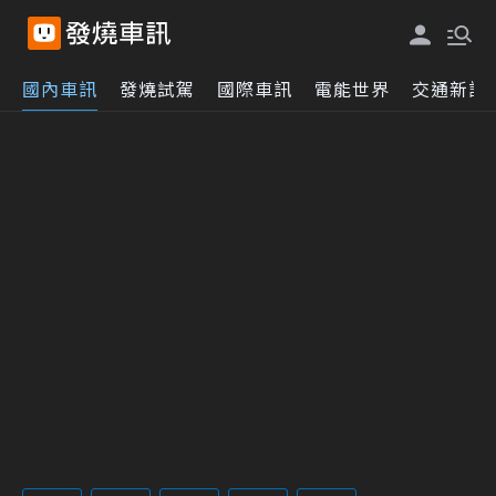
國內車訊
發燒試駕
國際車訊
電能世界
交通新訊