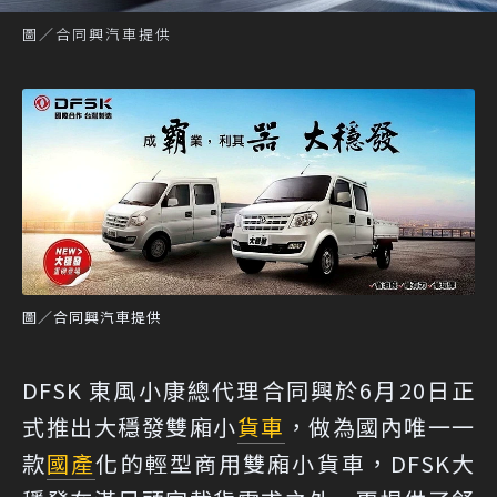
圖／合同興汽車提供
圖／合同興汽車提供
DFSK 東風小康總代理合同興於6月20日正
式推出大穩發雙廂小
貨車
，做為國內唯一一
款
國產
化的輕型商用雙廂小貨車，DFSK大