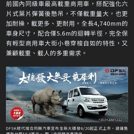
前國內同級車最高載重商用車，搭配強化六
片式葉片彈簧後懸吊，不僅載重量大，也更
加耐操，載更多、更耐用。全長4,740mm的
車身尺寸，配合僅5.6m的迴轉半徑，完全保
有輕型商用車大街小巷穿梭自如的特性，又
兼顧載重、載人的多重需求。
DFSK總代理合同興汽車宣布全新大穩發6/20起正式上市，建議售
價新台幣58.8萬元。 圖／合同興汽車提供