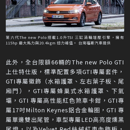
第六代The new Polo搭載1.0升TSI 三缸渦輪增壓引擎，擁有
115hp 最大馬力與20.4kgm 扭力峰值。 台灣福斯汽車提供
此外，全台限額66輛的The new Polo GTI
上仕特仕版，標準配置多項GTI專屬套件，
GTI專屬徽飾（水箱護罩、左右葉子板、尾
廂門），GTI專屬蜂巢式水箱護罩、下氣
壩，GTI 專屬高性能紅色煞車卡鉗，GTI專
屬17吋Milton Keynes鋁合金輪圈，GTI 專
屬單邊雙出尾管，車型專屬LED高亮度燻黑
尾燈，以及Velvet Red絲絨紅車內飾板，