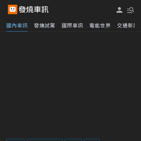
國內車訊
發燒試駕
國際車訊
電能世界
交通新訊