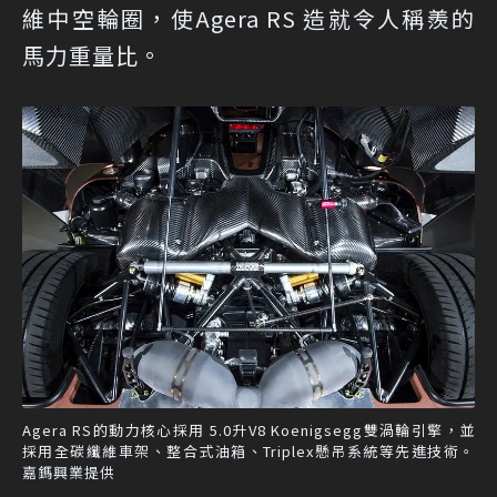
維中空輪圈，使Agera RS 造就令人稱羨的
馬力重量比。
Agera RS的動力核心採用 5.0升V8 Koenigsegg雙渦輪引擎，並
採用全碳纖維車架、整合式油箱、Triplex懸吊系統等先進技術。
嘉鎷興業提供