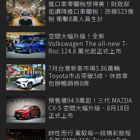
進口車零關稅想得美！財政部
拒調降進口車關稅：恐損523億
稅 衝擊8萬人員生計
空間大幅升級！全新
Volkswagen The all-new T-
Roc 124.8 萬元起正式上市
7月台灣新車市場3.86萬輛
Toyota市占突破3成、休旅車
包辦暢銷榜8席
預售價94.9萬起！三代 MAZDA
CX-5 空間大幅升級、8月18日
正式上市
帥性而行 駕馭每一段精彩旅程