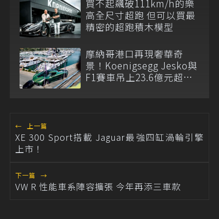
買不起飆破111km/h的樂
高全尺寸超跑 但可以買最
精密的超跑積木模型
摩納哥港口再現奢華奇
景！Koenigsegg Jesko與
F1賽車吊上23.6億元超級
遊艇
←
上一篇
XE 300 Sport搭載 Jaguar最強四缸渦輪引擎
上市！
下一篇
→
VW R 性能車系陣容擴張 今年再添三車款