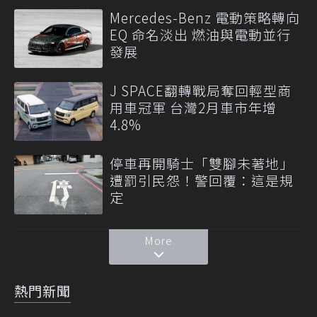
Mercedes-Benz 電動策略轉向
EQ 命名淡出 燃油與電動並行
發展
J SPACE翻轉戰局奪回輕型商
用車冠軍 台灣2月車市年增
4.8%
停車再開騎士「雙腳未著地」
遭罰引民怨！警回覆：這是規
定
More
熱門新聞