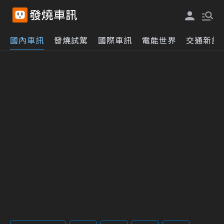
國內車訊
發燒試駕
國際車訊
電能世界
交通新訊