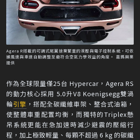
Agera R搭載的可調式尾翼捨棄繁重的液壓與電子控制系統，可依
據風速與車速自動調整至最符合空氣力學效益的角度。 嘉鎷興業
提供
作為全球限量僅25台 Hypercar，Agera RS
的動力核心採用 5.0升V8 Koenigsegg雙渦
輪
引擎
，搭配全碳纖維車架、整合式油箱，
使整體車重配置均衡，而獨特的Triplex懸
吊系統更能在急加速時減少避震的壓縮行
程，加上極致輕量、每顆不超過 6 kg 的碳纖