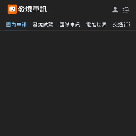
國內車訊
發燒試駕
國際車訊
電能世界
交通新訊