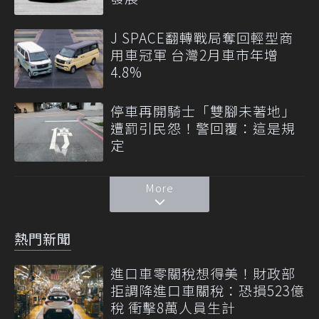
J SPACE翻轉戰局奪回輕型商
用車冠軍 台灣2月車市年增
4.8%
停車再開騎士「雙腳未著地」
遭罰引民怨！警回覆：這是規
定
More
熱門新聞
進口車零關稅想得美！財政部
拒調降進口車關稅：恐損523億
稅 衝擊8萬人員生計