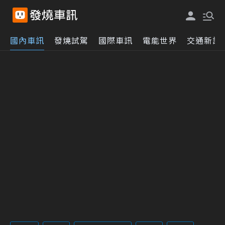
國內車訊
發燒試駕
國際車訊
電能世界
交通新訊