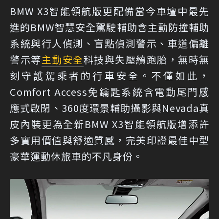
BMW X3智能領航版更配備當今車壇中最先
進的BMW智慧安全駕駛輔助含主動防撞輔助
系統與行人偵測、盲點偵測警示、車道偏離
警示等
主動安全
科技與失壓續跑胎，無時無
刻守護駕乘者的行車安全。不僅如此，
Comfort Access免鑰匙系統含電動尾門感
應式啟閉、360度環景輔助攝影與Nevada真
皮內裝更為全新BMW X3智能領航版增添許
多實用價值與舒適質感，完美印證最佳中型
豪華運動休旅車的不凡身份。