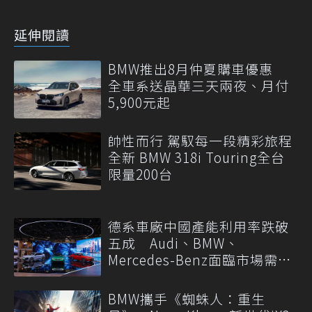
延伸閱讀
BMW推出8月仲夏購車優惠
全車系送晶華三天兩夜、月付
5,900元起
帥性而行 駕馭每一段精彩旅程
全新 BMW 318i Touring全台
限量200台
德系車廠中國產能利用率跌破
五成 Audi、BMW、
Mercedes-Benz面臨市場需求
轉變
BMW攜手《蜘蛛人：重生