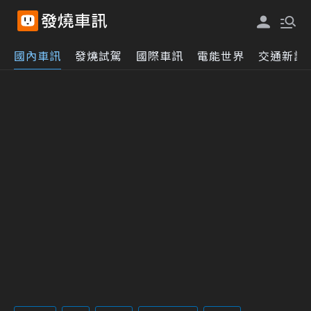
國內車訊
發燒試駕
國際車訊
電能世界
交通新訊