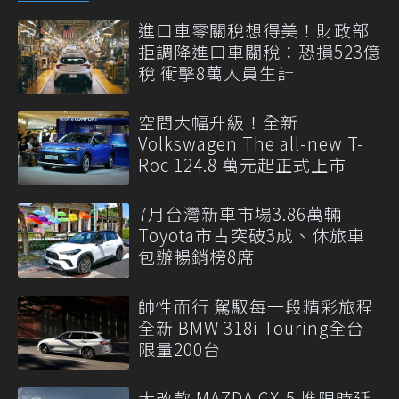
進口車零關稅想得美！財政部
拒調降進口車關稅：恐損523億
稅 衝擊8萬人員生計
空間大幅升級！全新
Volkswagen The all-new T-
Roc 124.8 萬元起正式上市
7月台灣新車市場3.86萬輛
Toyota市占突破3成、休旅車
包辦暢銷榜8席
帥性而行 駕馭每一段精彩旅程
全新 BMW 318i Touring全台
限量200台
大改款 MAZDA CX-5 推限時延