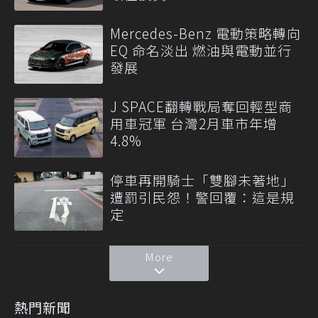
Mercedes-Benz 電動策略轉向
EQ 命名淡出 燃油與電動並行
發展
J SPACE翻轉戰局奪回輕型商
用車冠軍 台灣2月車市年增
4.8%
停車再開騎士「雙腳未著地」
遭罰引民怨！警回覆：這是規
定
More
熱門新聞