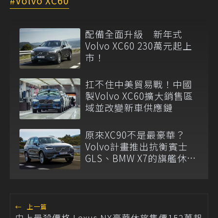
Volvo XC60
配備全面升級 新年式
Volvo XC60 230萬元起上
市！
扛不住中美貿易戰！中國
製Volvo XC60擴大銷售區
域並改變新車供應鏈
原來XC90不是最豪華？
Volvo計畫推出抗衡賓士
GLS、BMW X7的旗艦休
旅！
←
上一篇
史上最殺價格 Lexus NX豪華休旅售價152萬起