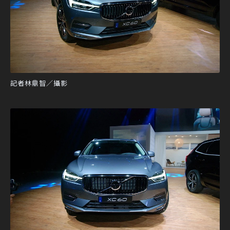
記者林鼎智／攝影