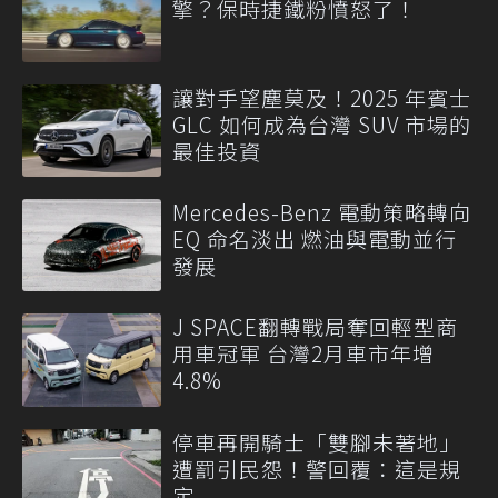
擎？保時捷鐵粉憤怒了！
讓對手望塵莫及！2025 年賓士
GLC 如何成為台灣 SUV 市場的
最佳投資
Mercedes-Benz 電動策略轉向
EQ 命名淡出 燃油與電動並行
發展
J SPACE翻轉戰局奪回輕型商
用車冠軍 台灣2月車市年增
4.8%
停車再開騎士「雙腳未著地」
遭罰引民怨！警回覆：這是規
定