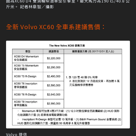
圖為XC60 D4 雙渦輪柴油車型引擎室，最大馬力為190 匹/40.8 公
斤米。 記者林鼎智／攝影
全新 Volvo XC60 全車系建議售價：
Volvo 提供