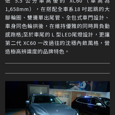
低 5.5 公分車高後的 XC60（車高為
1,658mm），在搭配全車系18 吋起跳的大
腳輪圈、雙邊單出尾管、全包式車門設計、
車身同色輪拱後，在維持優雅的同時肩負動
感跑格;至於車尾的 L 型LED尾燈設計，更讓
第二代 XC60 一改過往的沈穩內斂風格，營
造極高辨識度的品牌特色。