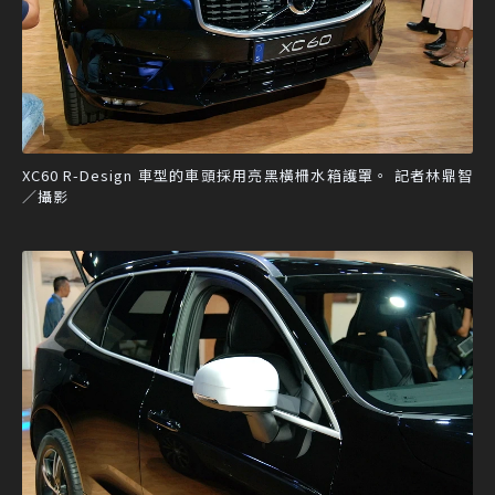
XC60 R-Design 車型的車頭採用亮黑橫柵水箱護罩。 記者林鼎智
／攝影