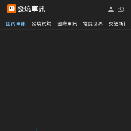
國內車訊
發燒試駕
國際車訊
電能世界
交通新訊