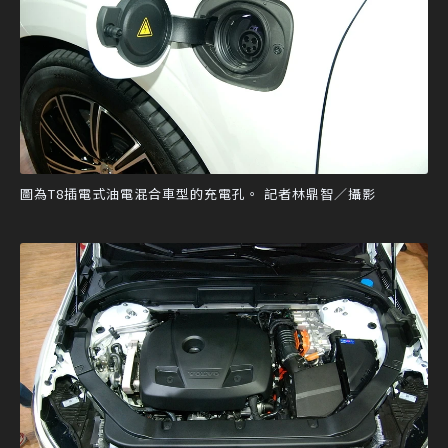
圖為T8插電式油電混合車型的充電孔。 記者林鼎智／攝影