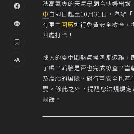
秋高氣爽的天氣最適合快樂出遊，
車
自即日起至10月31日，舉辦「
有車主
回廠
進行免費安全檢查，
四處打卡！
惱人的夏季悶熱氣候漸漸遠離，
了嗎？輪胎是否也完成檢查？當
及爆胎的風險，對行車安全也產
要。除此之外，提醒您法規規定輪胎
罰鍰。