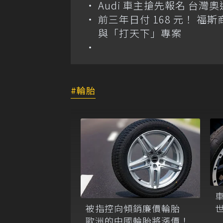
Audi 車主搶先報名 台灣奧
前三年日付 168 元！ 福斯
與「打天下」專案
輪胎
被指控向傾銷廉價輪胎
歐洲的中國輪胎將漲價！