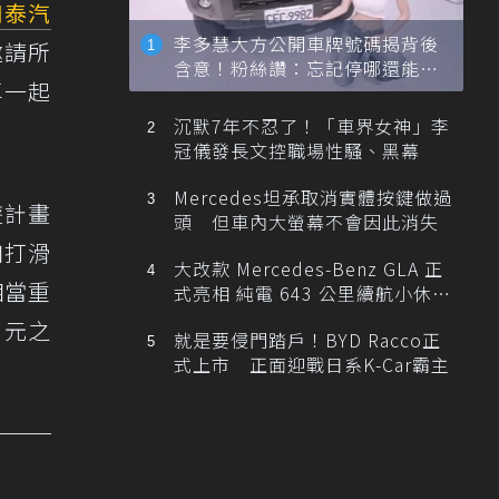
和泰汽
李多慧大方公開車牌號碼揭背後
邀請所
含意！粉絲讚：忘記停哪還能幫
車一起
忙找車
沉默7年不忍了！「車界女神」李
冠儀發長文控職場性騷、黑幕
Mercedes坦承取消實體按鍵做過
遊計畫
頭 但車內大螢幕不會因此消失
加打滑
大改款 Mercedes-Benz GLA 正
相當重
式亮相 純電 643 公里續航小休
旅！
0元之
就是要侵門踏戶！BYD Racco正
式上市 正面迎戰日系K-Car霸主