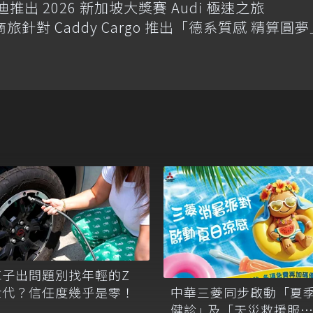
迪推出 2026 新加坡大獎賽 Audi 極速之旅
商旅針對 Caddy Cargo 推出「德系質感 精算圓
車子出問題別找年輕的Z
世代？信任度幾乎是零！
中華三菱同步啟動「夏
健診｣ 及「天災救援服務