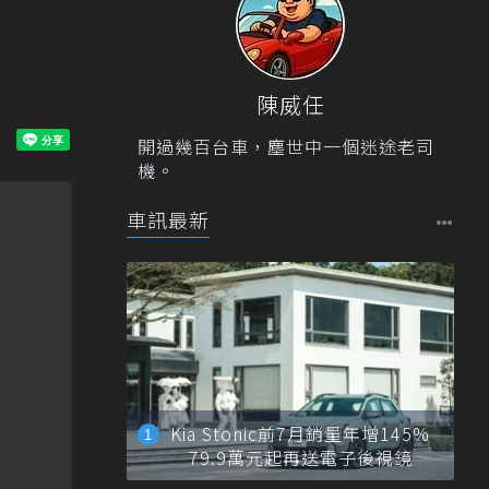
陳威任
開過幾百台車，塵世中一個迷途老司
機。
車訊最新
Kia Stonic前7月銷量年增145%
79.9萬元起再送電子後視鏡