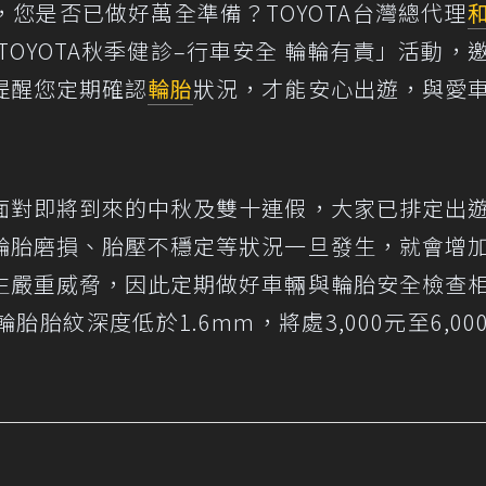
您是否已做好萬全準備？TOYOTA台灣總代理
TOYOTA秋季健診–行車安全 輪輪有責」活動，
提醒您定期確認
輪胎
狀況，才能安心出遊，與愛
面對即將到來的中秋及雙十連假，大家已排定出
輪胎磨損、胎壓不穩定等狀況一旦發生，就會增
生嚴重威脅，因此定期做好車輛與輪胎安全檢查
胎紋深度低於1.6mm，將處3,000元至6,00