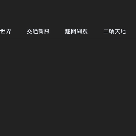
世界
交通新訊
趣聞網搜
二輪天地