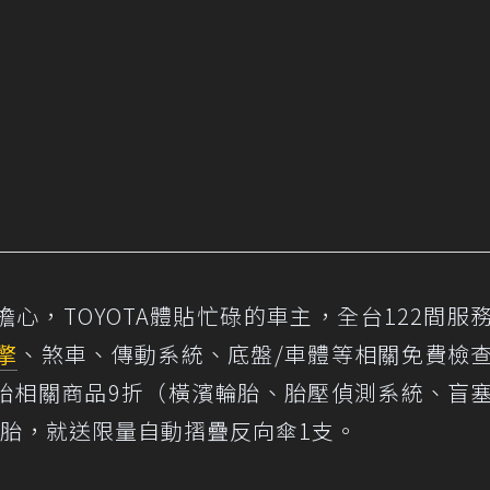
心，TOYOTA體貼忙碌的車主，全台122間服
擎
、煞車、傳動系統、底盤/車體等相關免費檢
胎相關商品9折（橫濱輪胎、胎壓偵測系統、盲
輪胎，就送限量自動摺疊反向傘1支。