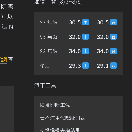
油價一覽 (8/3~8/9)
油防霧
線）以
30.5
30.5
92 無鉛
滿滿的
32.0
32.0
95 無鉛
34.0
34.0
98 無鉛
官網
查
29.3
29.1
柴油
汽車工具
國道即時車況
合格汽車代驗廠列表
交通違規查詢結果