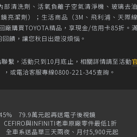
內部清洗劑、活氧負離子空氣清淨機、玻璃去
鏡亮潔劑）；生活商品（3M、飛利浦、天際
回廠購買TOYOTA精品，享現金/信用卡85折。
的回饋，讓您秋日出遊沒煩惱。
據點聯繫，活動只到10月底止，相關詳情請至活動
m.tw），或電洽客服專線0800-221-345查詢。
增145% 79.9萬元起再送電子後視鏡
CEFIRO與INFINITI老車原廠零件最低1折
 全車系送晶華三天兩夜、月付5,900元起