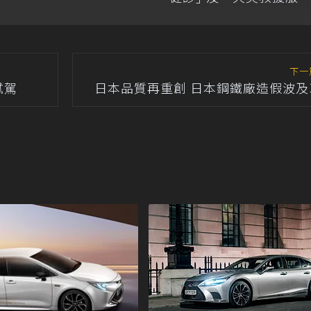
提供車輛完整保障
下一
試駕
日本品質再重創 日本鋼鐵廠造假波及