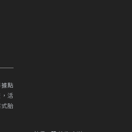
務據點
查，活
塞式胎