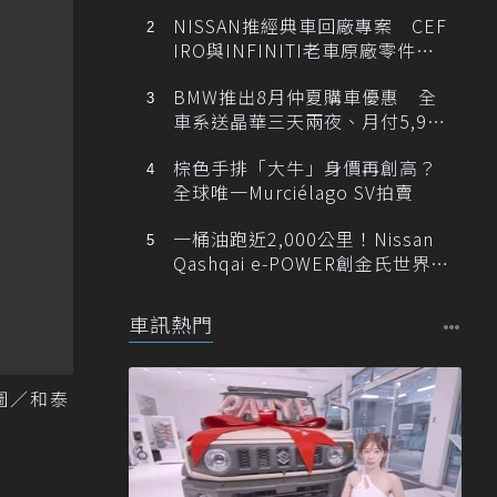
NISSAN推經典車回廠專案 CEF
IRO與INFINITI老車原廠零件最
低1折
BMW推出8月仲夏購車優惠 全
車系送晶華三天兩夜、月付5,900
元起
棕色手排「大牛」身價再創高？
全球唯一Murciélago SV拍賣
一桶油跑近2,000公里！Nissan
Qashqai e-POWER創金氏世界紀
錄
車訊熱門
 圖／和泰