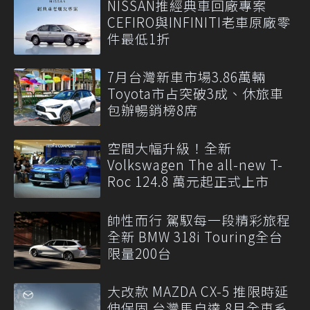
NISSAN推經典車回廠專案
CEFIRO與INFINITI老車原廠零
件最低1折
7月台灣新車市場3.86萬輛
Toyota市占突破3成、休旅車
包辦暢銷榜8席
空間大幅升級！全新
Volkswagen The all-new T-
Roc 124.8 萬元起正式上市
帥性而行 駕馭每一段精彩旅程
全新 BMW 318i Touring全台
限量200台
大改款 MAZDA CX-5 推限時延
伸保固 台灣馬自達 8月全車系