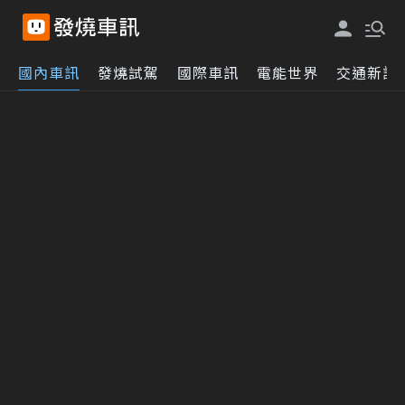
國內車訊
發燒試駕
國際車訊
電能世界
交通新訊