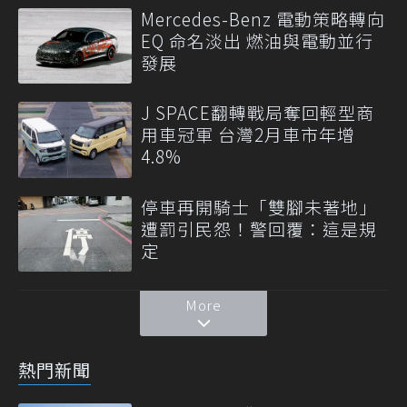
Mercedes-Benz 電動策略轉向
EQ 命名淡出 燃油與電動並行
發展
J SPACE翻轉戰局奪回輕型商
用車冠軍 台灣2月車市年增
4.8%
停車再開騎士「雙腳未著地」
遭罰引民怨！警回覆：這是規
定
More
熱門新聞