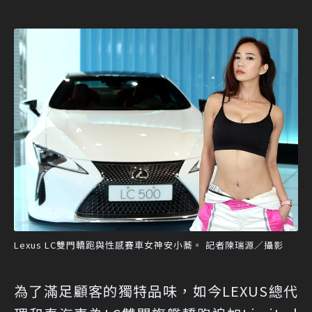
Lexus LC雙門轎跑與性感賽車女神安小蕎。 記者陳瑞源／攝影
為了滿足顧客的獨特品味，如今LEXUS總代