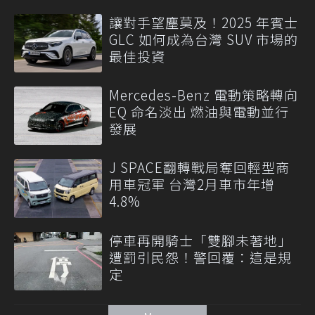
讓對手望塵莫及！2025 年賓士
GLC 如何成為台灣 SUV 市場的
最佳投資
Mercedes-Benz 電動策略轉向
EQ 命名淡出 燃油與電動並行
發展
J SPACE翻轉戰局奪回輕型商
用車冠軍 台灣2月車市年增
4.8%
停車再開騎士「雙腳未著地」
遭罰引民怨！警回覆：這是規
定