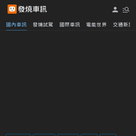
國內車訊
發燒試駕
國際車訊
電能世界
交通新訊