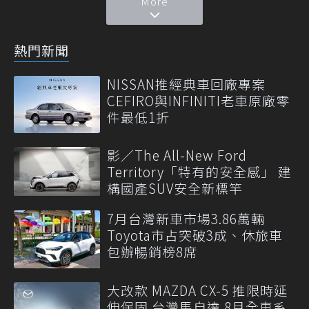
More
熱門新聞
NISSAN推經典車回廠專案
CEFIRO與INFINITI老車原廠零
件最低1折
影／The All-New Ford
Territory「特有的安全感」 建
構國產SUV安全新標竿
7月台灣新車市場3.86萬輛
Toyota市占突破3成、休旅車
包辦暢銷榜8席
大改款 MAZDA CX-5 推限時延
伸保固 台灣馬自達 8月全車系