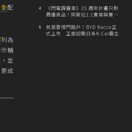
排跑車開發中！
安全
配
《閃電霹靂車》35 週年計畫只剩
周邊商品！阿斯拉1:1實車與實體
展覽雙雙喊卡
就是要侵門踏戶！BYD Racco正
式上市 正面迎戰日系K-Car霸主
窗
列為
測警示輔
等，並
，更成