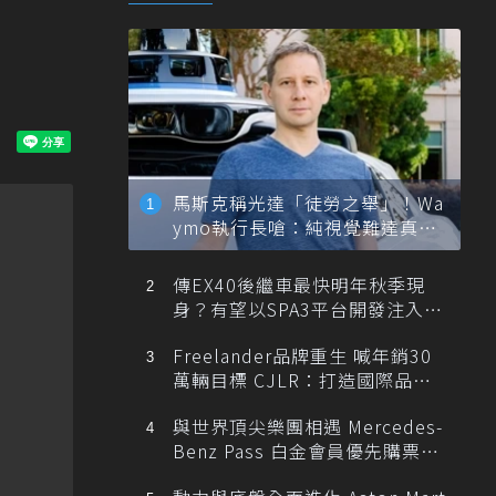
馬斯克稱光達「徒勞之舉」！Wa
ymo執行長嗆：純視覺難達真正
自動駕駛
傳EX40後繼車最快明年秋季現
身？有望以SPA3平台開發注入80
0V動力
Freelander品牌重生 喊年銷30
萬輛目標 CJLR：打造國際品牌
半數銷量來自全球！
與世界頂尖樂團相遇 Mercedes-
Benz Pass 白金會員優先購票維
也納愛樂