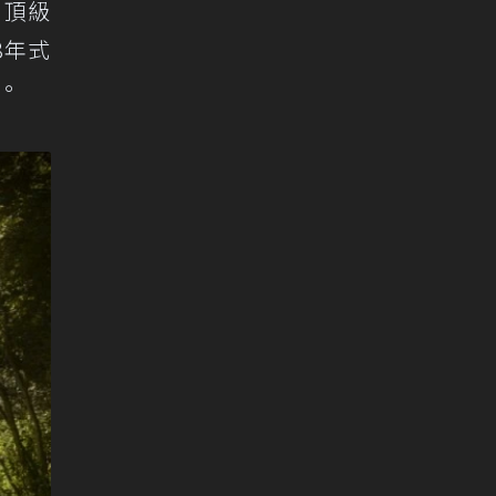
」頂級
8年式
驗。