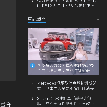
動力與底盤全面進化 Aston Mart
in DB12 S 售 1,488 萬元起正式
登台
車訊熱門
李多慧大方公開車牌號碼揭背後
含意！粉絲讚：忘記停哪還能幫
忙找車
Mercedes坦承取消實體按鍵做過
頭 但車內大螢幕不會因此消失
Subaru坦承性能車「變得太無
聊」成立全新性能部門，三款手
，並分