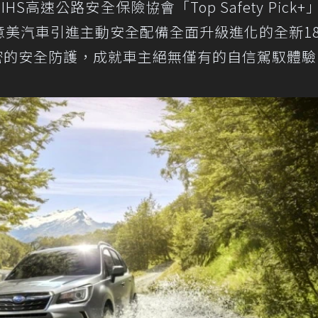
S高速公路安全保險協會「Top Safety Pick+
灣意美汽車引進主動安全配備全面升級進化的全新1
位縝密的安全防護，成就車主絕無僅有的自信駕馭體