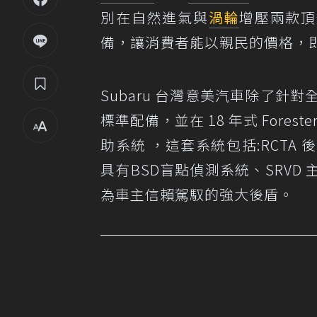
別在自然進氣與
渦輪
增壓兩款頂
備，讓消費者能以親民的價格，
Subaru 台灣意美汽車除了針對全新1
標準配備，並在 18 年式 Foreste
助系統 ，這套系統包括:RCTA
具有BSD盲點偵測系統、SRV
為車主信賴駕馭的強大後盾。