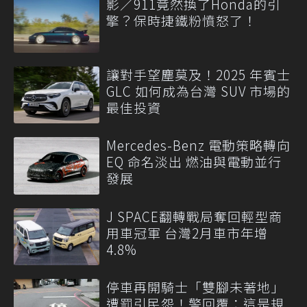
影／911竟然換了Honda的引
擎？保時捷鐵粉憤怒了！
讓對手望塵莫及！2025 年賓士
GLC 如何成為台灣 SUV 市場的
最佳投資
Mercedes-Benz 電動策略轉向
EQ 命名淡出 燃油與電動並行
發展
J SPACE翻轉戰局奪回輕型商
用車冠軍 台灣2月車市年增
4.8%
停車再開騎士「雙腳未著地」
遭罰引民怨！警回覆：這是規