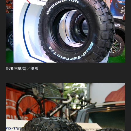
記者林鼎智／攝影