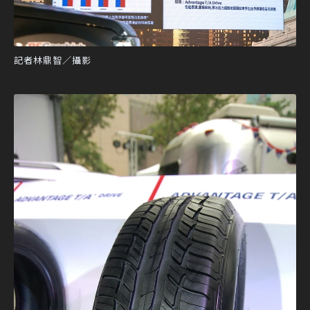
記者林鼎智／攝影