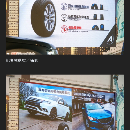
記者林鼎智／攝影