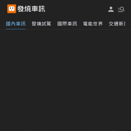
國內車訊
發燒試駕
國際車訊
電能世界
交通新訊