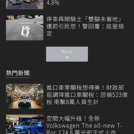
4.8%
停車再開騎士「雙腳未著地」
遭罰引民怨！警回覆：這是規
定
More
熱門新聞
進口車零關稅想得美！財政部
拒調降進口車關稅：恐損523億
稅 衝擊8萬人員生計
空間大幅升級！全新
Volkswagen The all-new T-
Roc 124.8 萬元起正式上市