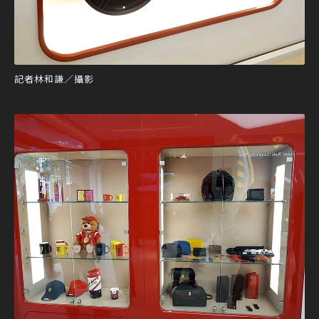
記者林和謙／攝影