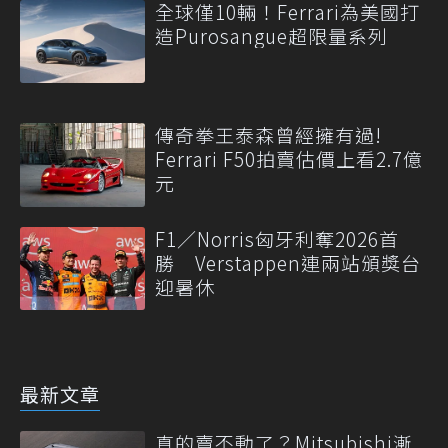
全球僅10輛！Ferrari為美國打
造Purosangue超限量系列
傳奇拳王泰森曾經擁有過!
Ferrari F50拍賣估價上看2.7億
元
F1／Norris匈牙利奪2026首
勝 Verstappen連兩站頒獎台
迎暑休
最新文章
真的賣不動了？Mitsubishi漸