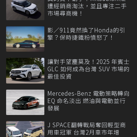
遭經銷商淘汰，並且專注二手
市場尋商機！
影／911竟然換了Honda的引
擎？保時捷鐵粉憤怒了！
讓對手望塵莫及！2025 年賓士
GLC 如何成為台灣 SUV 市場的
最佳投資
Mercedes-Benz 電動策略轉向
EQ 命名淡出 燃油與電動並行
發展
J SPACE翻轉戰局奪回輕型商
用車冠軍 台灣2月車市年增