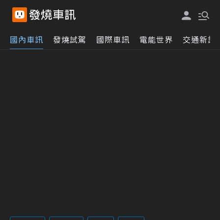
國內車訊
發燒試駕
國際車訊
電能世界
交通新訊