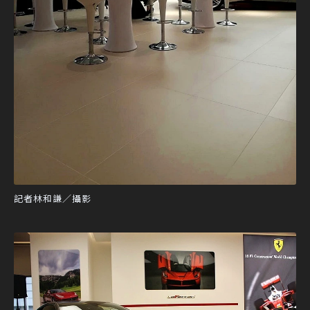
記者林和謙／攝影