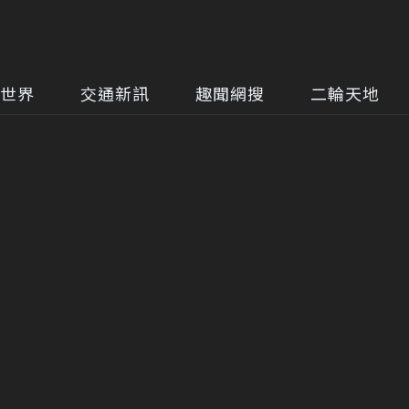
世界
交通新訊
趣聞網搜
二輪天地