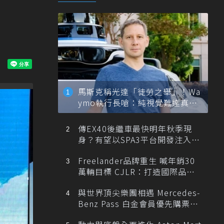
馬斯克稱光達「徒勞之舉」！Wa
ymo執行長嗆：純視覺難達真正
自動駕駛
傳EX40後繼車最快明年秋季現
身？有望以SPA3平台開發注入80
0V動力
Freelander品牌重生 喊年銷30
萬輛目標 CJLR：打造國際品牌
半數銷量來自全球！
與世界頂尖樂團相遇 Mercedes-
Benz Pass 白金會員優先購票維
也納愛樂