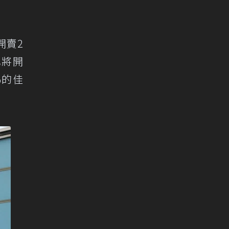
開賣2
也將開
%的佳