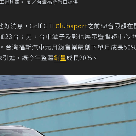
3台讓熱血車迷珍藏。 圖／台灣福斯汽車提供
好消息，Golf GTI
Clubsport
之前88台限額在
加23台；另，台中潭子及彰化展示暨服務中心
。台灣福斯汽車元月銷售業績創下單月成長50
款引進，讓今年整體
銷量
成長20%。