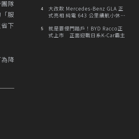
營團隊
大改款 Mercedes-Benz GLA 正
的「服
式亮相 純電 643 公里續航小休
旅！
主省下
就是要侵門踏戶！BYD Racco正
式上市 正面迎戰日系K-Car霸主
可為降