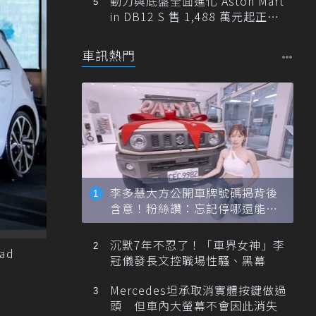
動力與底盤全面進化 Aston Mart
in DB12 S 售 1,488 萬元起正式
登台
車訊熱門
李多慧大方公開車牌號碼揭背後
含意！粉絲讚：忘記停哪還能幫
忙找車
沉默7年不忍了！「車界女神」李
ad
冠儀發長文控職場性騷、黑幕
Mercedes坦承取消實體按鍵做過
頭 但車內大螢幕不會因此消失