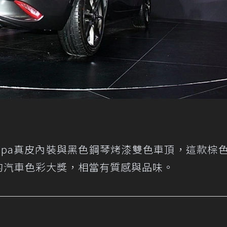
Nappa真皮內裝與黑色鋼琴烤漆雙色車頂，這款棕
016的汽車色彩大獎，相當有質感與品味。