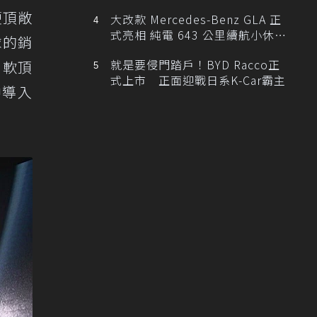
硬頂敞
大改款 Mercedes-Benz GLA 正
式亮相 純電 643 公里續航小休
球的銷
旅！
就是要侵門踏戶！BYD Racco正
 軟頂
式上市 正面迎戰日系K-Car霸主
中導入