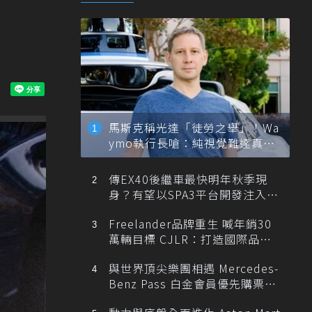
馬斯克稱光達「徒勞之舉」！Wa
ymo執行長嗆：純視覺難達真正
自動駕駛
傳EX40後繼車最快明年秋季現
身？有望以SPA3平台開發注入80
0V動力
Freelander品牌重生 喊年銷30
萬輛目標 CJLR：打造國際品牌
半數銷量來自全球！
與世界頂尖樂團相遇 Mercedes-
Benz Pass 白金會員優先購票維
也納愛樂