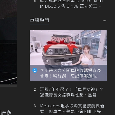
動力與底盤全面進化 Aston Mart
in DB12 S 售 1,488 萬元起正式
登台
車訊熱門
李多慧大方公開車牌號碼揭背後
含意！粉絲讚：忘記停哪還能幫
忙找車
沉默7年不忍了！「車界女神」李
冠儀發長文控職場性騷、黑幕
Mercedes坦承取消實體按鍵做過
頭 但車內大螢幕不會因此消失
到許多