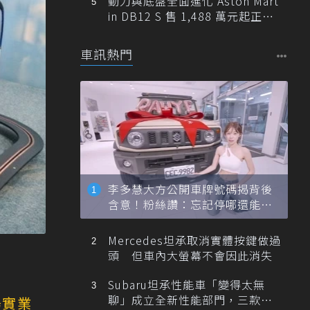
動力與底盤全面進化 Aston Mart
in DB12 S 售 1,488 萬元起正式
登台
車訊熱門
李多慧大方公開車牌號碼揭背後
含意！粉絲讚：忘記停哪還能幫
忙找車
Mercedes坦承取消實體按鍵做過
頭 但車內大螢幕不會因此消失
Subaru坦承性能車「變得太無
聊」成立全新性能部門，三款手
陽實業