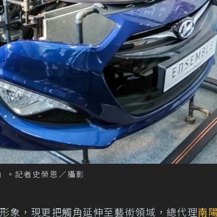
想曲」。記者史榮恩／攝影
品牌形象，現更把觸角延伸至藝術領域，總代理
南