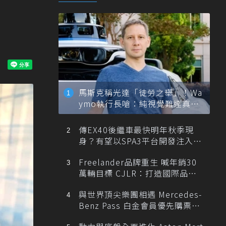
馬斯克稱光達「徒勞之舉」！Wa
ymo執行長嗆：純視覺難達真正
自動駕駛
傳EX40後繼車最快明年秋季現
身？有望以SPA3平台開發注入80
0V動力
Freelander品牌重生 喊年銷30
萬輛目標 CJLR：打造國際品牌
半數銷量來自全球！
與世界頂尖樂團相遇 Mercedes-
Benz Pass 白金會員優先購票維
也納愛樂