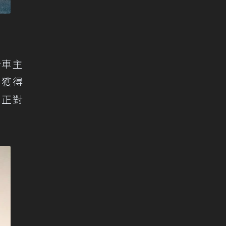
給車主
曾獲得
號正對