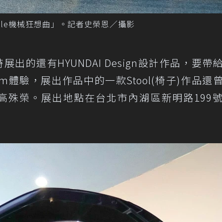
mble機械狂想曲」。記者史榮恩／攝影
時展出的還有HYUNDAI Design設計作品，要帶
mium體驗，展出作品中的一款Stool(椅子)作品還
e Best最高殊榮。展出地點在台北市內湖區新明路199