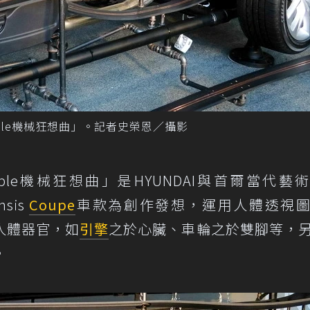
mble機械狂想曲」。記者史榮恩／攝影
ble機械狂想曲」是HYUNDAI與首爾當代藝
nsis
Coupe
車款為創作發想，運用人體透視
人體器官，如
引擎
之於心臟、車輪之於雙腳等，
。