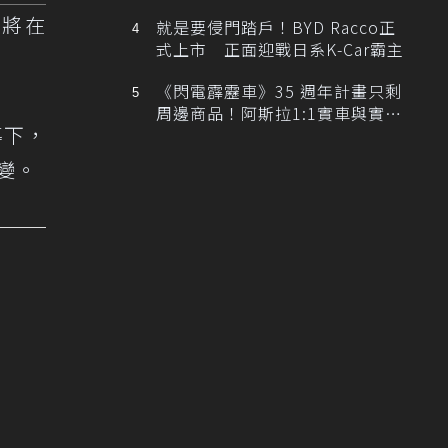
排跑車開發中！
，將在
就是要侵門踏戶！BYD Racco正
式上市 正面迎戰日系K-Car霸主
《閃電霹靂車》35 週年計畫只剩
周邊商品！阿斯拉1:1實車與實體
導下，
展覽雙雙喊卡
改變。