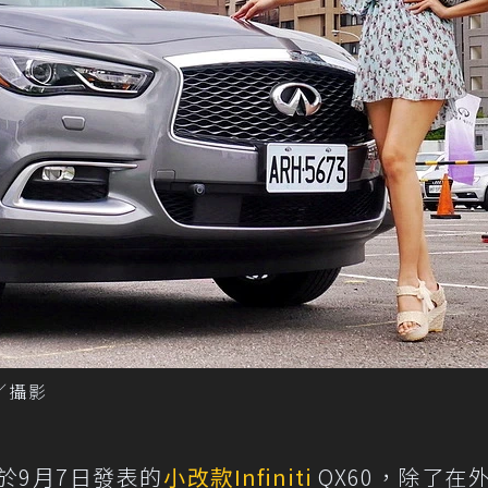
任／攝影
於9月7日發表的
小改款
Infiniti
QX60，除了在