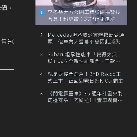
降價，
李多慧大方公開車牌號碼揭背後
含意！粉絲讚：忘記停哪還能幫
忙找車
Mercedes坦承取消實體按鍵做過
銷售冠
頭 但車內大螢幕不會因此消失
Subaru坦承性能車「變得太無
聊」成立全新性能部門，三款手
排跑車開發中！
就是要侵門踏戶！BYD Racco正
式上市 正面迎戰日系K-Car霸主
《閃電霹靂車》35 週年計畫只剩
周邊商品！阿斯拉1:1實車與實體
展覽雙雙喊卡