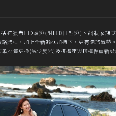
狩獵者HID頭燈(附LED日型燈)、網狀家族
燈鍍鉻飾框，加上全新輪框加持下，更有跑旅氣勢
軟材質更換(減少反光)及排檔座與排檔桿重新設