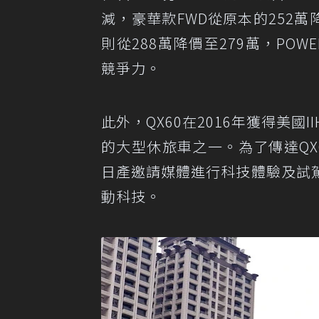
減，豪華款FWD從原本的252萬
則從288萬降價至279萬，POWE
競爭力。
此外，QX60在2016年獲得美國IIH
的大型休旅車之一。為了傳達QX6
日產邀請媒體進行科技體驗及試
動科技。