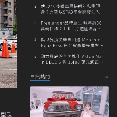
傳EX40後繼車最快明年秋季現
身？有望以SPA3平台開發注入80
0V動力
Freelander品牌重生 喊年銷30
萬輛目標 CJLR：打造國際品牌
半數銷量來自全球！
與世界頂尖樂團相遇 Mercedes-
Benz Pass 白金會員優先購票維
也納愛樂
動力與底盤全面進化 Aston Mart
in DB12 S 售 1,488 萬元起正式
登台
車訊熱門
外型及