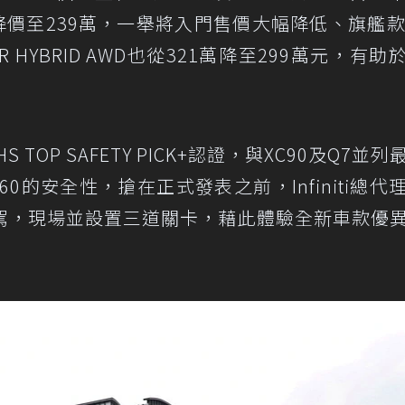
降價至239萬，一舉將入門售價大幅降低、旗艦款
R HYBRID AWD也從321萬降至299萬元，有助
S TOP SAFETY PICK+認證，與XC90及Q7並
0的安全性，搶在正式發表之前，Infiniti總代
駕，現場並設置三道關卡，藉此體驗全新車款優