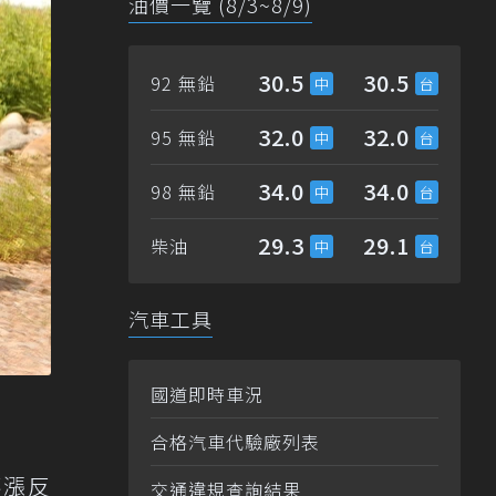
油價一覽 (8/3~8/9)
30.5
30.5
92 無鉛
32.0
32.0
95 無鉛
34.0
34.0
98 無鉛
29.3
29.1
柴油
汽車工具
國道即時車況
合格汽車代驗廠列表
不漲反
交通違規查詢結果