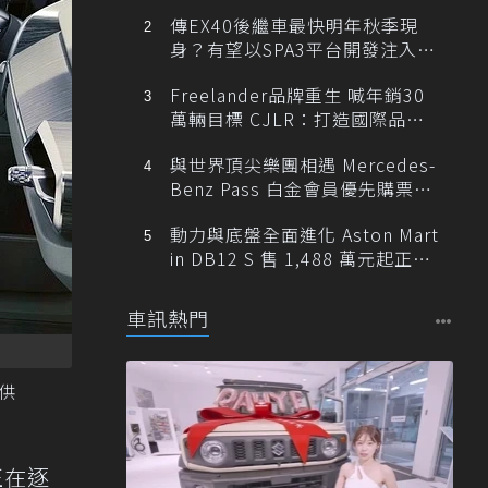
傳EX40後繼車最快明年秋季現
身？有望以SPA3平台開發注入80
0V動力
Freelander品牌重生 喊年銷30
萬輛目標 CJLR：打造國際品牌
半數銷量來自全球！
與世界頂尖樂團相遇 Mercedes-
Benz Pass 白金會員優先購票維
也納愛樂
動力與底盤全面進化 Aston Mart
in DB12 S 售 1,488 萬元起正式
登台
車訊熱門
提供
正在逐