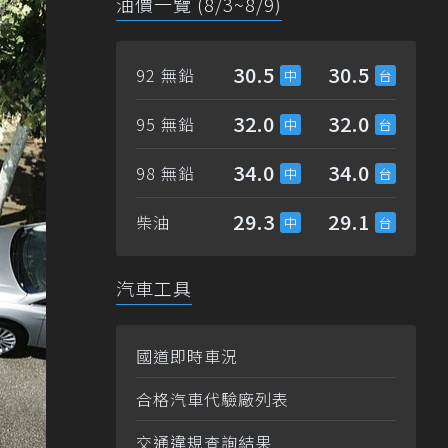
油價一覽 (8/3~8/9)
30.5
30.5
92 無鉛
32.0
32.0
95 無鉛
34.0
34.0
98 無鉛
29.3
29.1
柴油
汽車工具
國道即時車況
合格汽車代驗廠列表
交通違規查詢結果