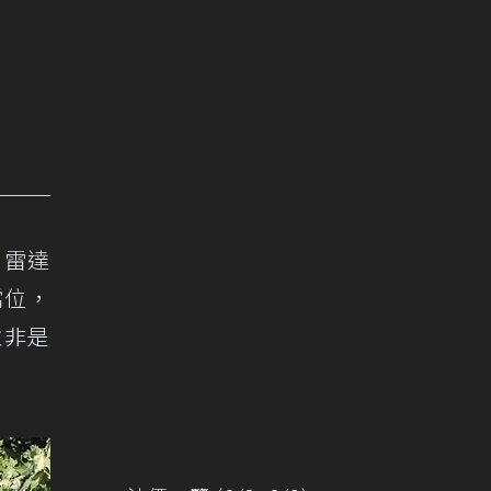
，雷達
檔位，
並非是