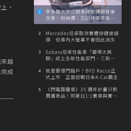
款上，
李多慧大方公開車牌號碼揭背後
含意！粉絲讚：忘記停哪還能幫
忙找車
Mercedes坦承取消實體按鍵做過
頭 但車內大螢幕不會因此消失
Subaru坦承性能車「變得太無
聊」成立全新性能部門，三款手
越來越
排跑車開發中！
就是要侵門踏戶！BYD Racco正
能完成
式上市 正面迎戰日系K-Car霸主
《閃電霹靂車》35 週年計畫只剩
周邊商品！阿斯拉1:1實車與實體
展覽雙雙喊卡