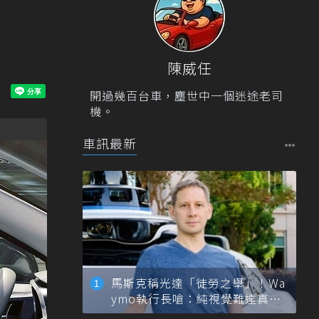
陳威任
開過幾百台車，塵世中一個迷途老司
機。
車訊最新
馬斯克稱光達「徒勞之舉」！Wa
ymo執行長嗆：純視覺難達真正
自動駕駛