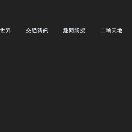
世界
交通新訊
趣聞網搜
二輪天地