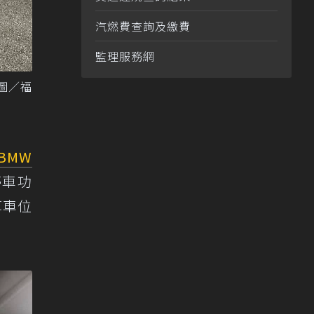
汽燃費查詢及繳費
監理服務網
 圖／福
BMW
停車功
算車位