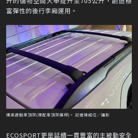
升的儲物空間大舉提升至705公升，創造極
富彈性的後行李廂運用。
燻黑運動車頂架(標配車頂架橫桿)。 記者陳威任／攝影
ECOSPORT更是延續一貫豐富的主被動安全