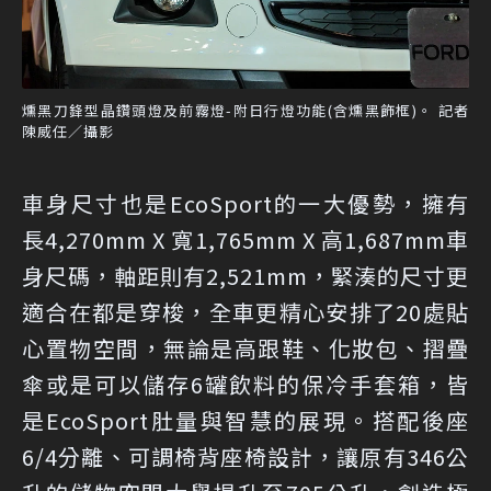
燻黑刀鋒型晶鑽頭燈及前霧燈-附日行燈功能(含燻黑飾框)。 記者
陳威任／攝影
車身尺寸也是EcoSport的一大優勢，擁有
長4,270mm X 寬1,765mm X 高1,687mm車
身尺碼，軸距則有2,521mm，緊湊的尺寸更
適合在都是穿梭，全車更精心安排了20處貼
心置物空間，無論是高跟鞋、化妝包、摺疊
傘或是可以儲存6罐飲料的保冷手套箱，皆
是EcoSport肚量與智慧的展現。搭配後座
6/4分離、可調椅背座椅設計，讓原有346公