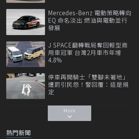
Mercedes-Benz 電動策略轉向
EQ 命名淡出 燃油與電動並行
發展
J SPACE翻轉戰局奪回輕型商
用車冠軍 台灣2月車市年增
4.8%
停車再開騎士「雙腳未著地」
遭罰引民怨！警回覆：這是規
定
More
熱門新聞