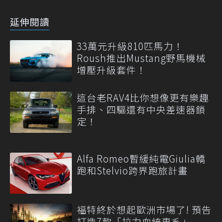
延伸閱讀
33萬元升級810匹馬力！
Roush推出Mustang野馬機械
增壓升級套件！
這台老RAV4比你想像更有樂趣
手排、四驅還有中央差速器鎖
定！
Alfa Romeo暫緩純電Giulia轎
跑和Stelvio跨界跑旅計畫
福特終於想起歐洲市場了! 預告
打造7款「拉力血統車系」