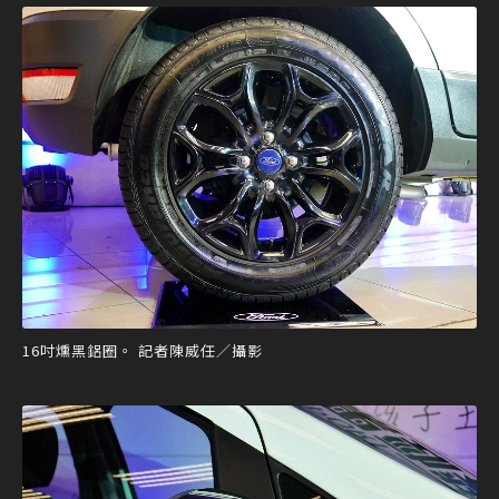
16吋燻黑鋁圈。 記者陳威任／攝影