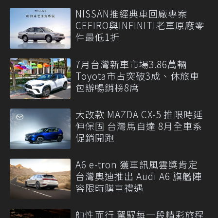
NISSAN推經典車回廠專案
CEFIRO與INFINITI老車原廠零
件最低1折
7月台灣新車市場3.86萬輛
Toyota市占突破3成、休旅車
包辦暢銷榜8席
大改款 MAZDA CX-5 推限時延
伸保固 台灣馬自達 8月全車系
促銷開跑
A6 e-tron 獲車訊風雲獎肯定
台灣奧迪推出 Audi A6 旗艦陣
容限時購車禮遇
帥性而行 駕馭每一段精彩旅程