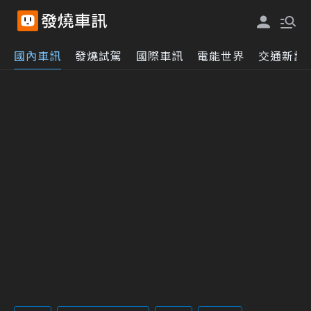
國內車訊
發燒試駕
國際車訊
電能世界
交通新訊