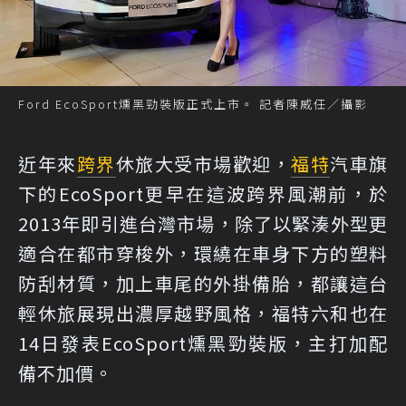
Ford EcoSport燻黑勁裝版正式上市。 記者陳威任／攝影
近年來
跨界
休旅大受市場歡迎，
福特
汽車旗
下的EcoSport更早在這波跨界風潮前，於
2013年即引進台灣市場，除了以緊湊外型更
適合在都市穿梭外，環繞在車身下方的塑料
防刮材質，加上車尾的外掛備胎，都讓這台
輕休旅展現出濃厚越野風格，福特六和也在
14日發表EcoSport燻黑勁裝版，主打加配
備不加價。