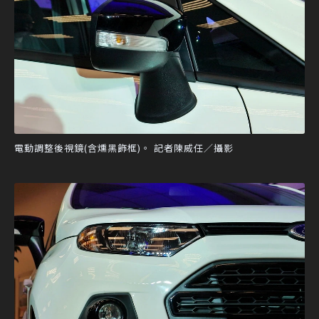
電動調整後視鏡(含燻黑飾框)。 記者陳威任／攝影