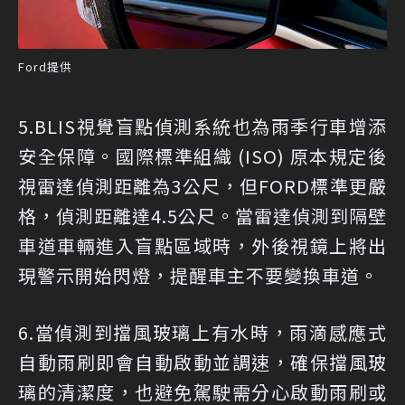
Ford提供
5.BLIS視覺盲點偵測系統也為雨季行車增添
安全保障。國際標準組織 (ISO) 原本規定後
視雷達偵測距離為3公尺，但FORD標準更嚴
格，偵測距離達4.5公尺。當雷達偵測到隔壁
車道車輛進入盲點區域時，外後視鏡上將出
現警示開始閃燈，提醒車主不要變換車道。
6.當偵測到擋風玻璃上有水時，雨滴感應式
自動雨刷即會自動啟動並調速，確保擋風玻
璃的清潔度，也避免駕駛需分心啟動雨刷或