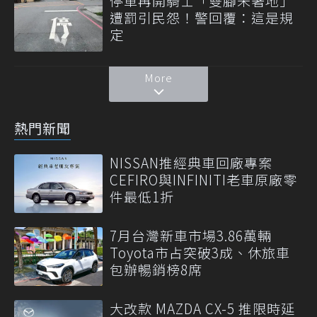
停車再開騎士「雙腳未著地」
遭罰引民怨！警回覆：這是規
定
More
熱門新聞
NISSAN推經典車回廠專案
CEFIRO與INFINITI老車原廠零
件最低1折
7月台灣新車市場3.86萬輛
Toyota市占突破3成、休旅車
包辦暢銷榜8席
大改款 MAZDA CX-5 推限時延