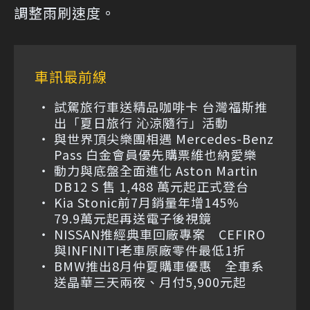
調整雨刷速度。
車訊最前線
試駕旅行車送精品咖啡卡 台灣福斯推
出「夏日旅行 沁涼隨行」活動
與世界頂尖樂團相遇 Mercedes-Benz
Pass 白金會員優先購票維也納愛樂
動力與底盤全面進化 Aston Martin
DB12 S 售 1,488 萬元起正式登台
Kia Stonic前7月銷量年增145%
79.9萬元起再送電子後視鏡
NISSAN推經典車回廠專案 CEFIRO
與INFINITI老車原廠零件最低1折
BMW推出8月仲夏購車優惠 全車系
送晶華三天兩夜、月付5,900元起