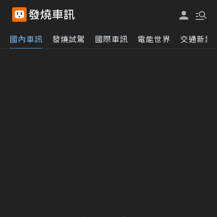
國內車訊
發燒試駕
國際車訊
電能世界
交通新訊