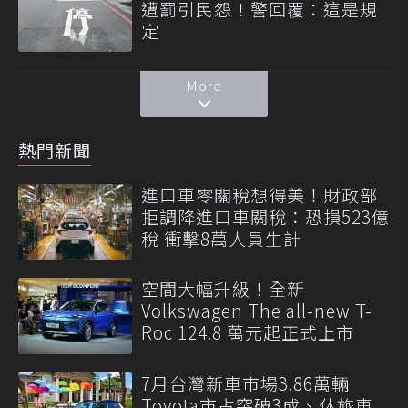
遭罰引民怨！警回覆：這是規
定
More
熱門新聞
進口車零關稅想得美！財政部
拒調降進口車關稅：恐損523億
稅 衝擊8萬人員生計
空間大幅升級！全新
Volkswagen The all-new T-
Roc 124.8 萬元起正式上市
7月台灣新車市場3.86萬輛
Toyota市占突破3成、休旅車