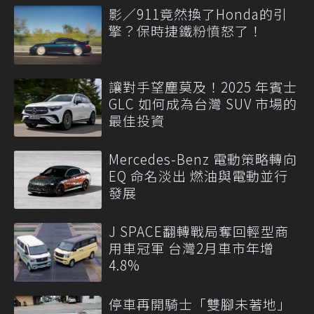
影／911竟然換了Honda的引
擎？保時捷鐵粉憤怒了！
讓對手望塵莫及！2025 年賓士
GLC 如何成為台灣 SUV 市場的
最佳投資
Mercedes-Benz 電動策略轉向
EQ 命名淡出 燃油與電動並行
發展
J SPACE翻轉戰局奪回輕型商
用車冠軍 台灣2月車市年增
4.8%
停車再開騎士「雙腳未著地」