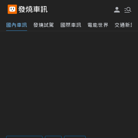
國內車訊
發燒試駕
國際車訊
電能世界
交通新訊