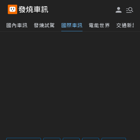
國內車訊
發燒試駕
國際車訊
電能世界
交通新訊