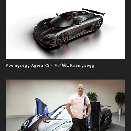
Koenigsegg Agera RS。圖／摘自Koenigsegg