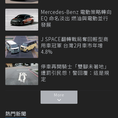
Mercedes-Benz 電動策略轉向
EQ 命名淡出 燃油與電動並行
發展
J SPACE翻轉戰局奪回輕型商
用車冠軍 台灣2月車市年增
4.8%
停車再開騎士「雙腳未著地」
遭罰引民怨！警回覆：這是規
定
More
熱門新聞