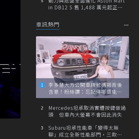
動力與底盤全面進化 Aston Mart
in DB12 S 售 1,488 萬元起正式
登台
車訊熱門
李多慧大方公開車牌號碼揭背後
含意！粉絲讚：忘記停哪還能幫
忙找車
Mercedes坦承取消實體按鍵做過
頭 但車內大螢幕不會因此消失
Subaru坦承性能車「變得太無
聊」成立全新性能部門，三款手