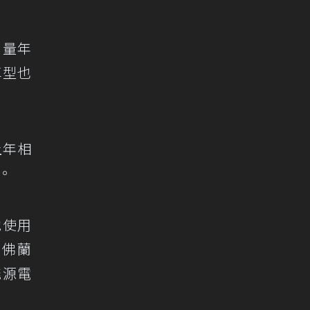
用量年
車型也
上年相
。
池使用
雪佛蘭
能源電