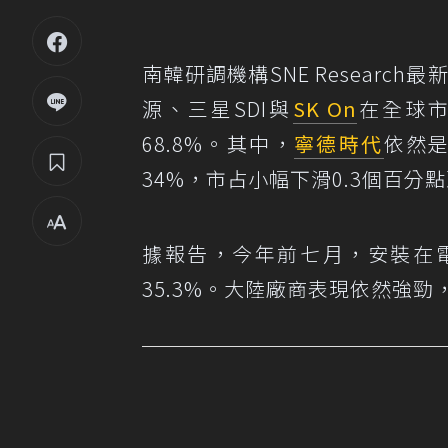
南韓研調機構SNE Researc
源、三星SDI與
SK On
在全球市
68.8%。其中，
寧德時代
依然
34%，市占小幅下滑0.3個百分點至
據報告，今年前七月，安裝在電
35.3%。大陸廠商表現依然強