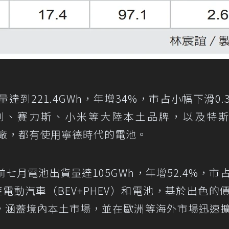
到221.4GWh，年增34%，市占小幅下滑0.
吉利、賽力斯、小米等大陸本土品牌，以及特
大廠，都有使用寧德時代的電池。
前七月電池出貨量達105GWh，年增52.4%，市
產電動汽車（BEV+PHEV）和電池，基於出色的
，涵蓋境內本土市場，並在歐洲等海外市場迅速