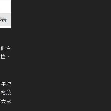
3個百
斯拉、
占年增
價格競
擴大影