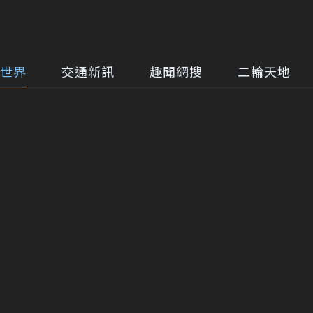
世界
交通新訊
趣聞網搜
二輪天地