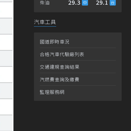
29.3
29.1
柴油
汽車工具
國道即時車況
合格汽車代驗廠列表
交通違規查詢結果
汽燃費查詢及繳費
監理服務網