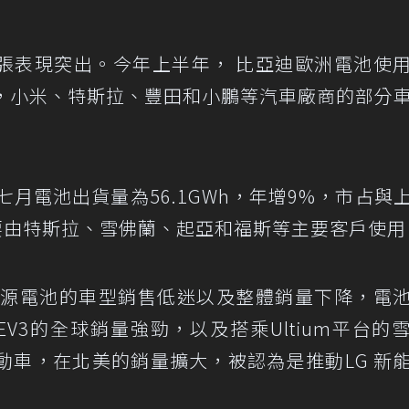
張表現突出。今年上半年， 比亞迪歐洲電池使
。此外，小米、特斯拉、豐田和小鵬等汽車廠商的部分
月電池出貨量為56.1GWh，年增9%，市占與
。主要由特斯拉、雪佛蘭、起亞和福斯等主要客戶使用
能源電池的車型銷售低迷以及整體銷量下降，電
EV3的全球銷量強勁，以及搭乘Ultium平台的
erado電動車，在北美的銷量擴大，被認為是推動LG 新