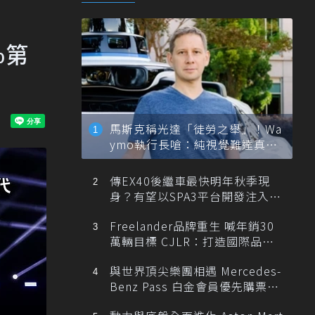
%第
馬斯克稱光達「徒勞之舉」！Wa
ymo執行長嗆：純視覺難達真正
自動駕駛
傳EX40後繼車最快明年秋季現
身？有望以SPA3平台開發注入80
0V動力
Freelander品牌重生 喊年銷30
萬輛目標 CJLR：打造國際品牌
半數銷量來自全球！
與世界頂尖樂團相遇 Mercedes-
Benz Pass 白金會員優先購票維
也納愛樂