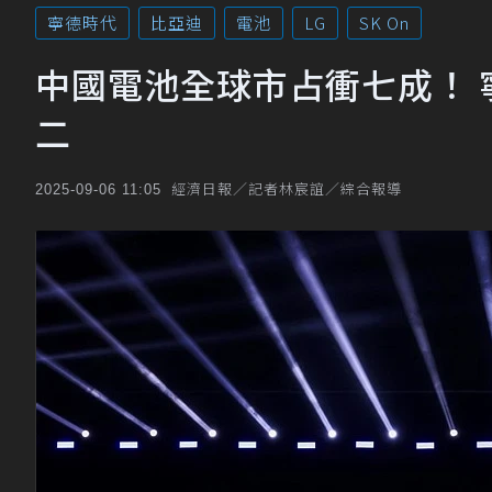
寧德時代
比亞迪
電池
LG
SK On
中國電池全球市占衝七成！ 
二
經濟日報／記者林宸誼／綜合報導
2025-09-06 11:05