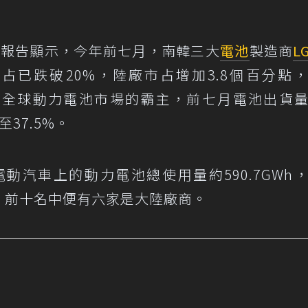
h最新報告顯示，今年前七月，南韓三大
電池
製造商
L
占已跌破20%，陸廠市占增加3.8個百分點
是全球動力電池市場的霸主，前七月電池出貨
37.5%。
動汽車上的動力電池總使用量約590.7GWh
勁，前十名中便有六家是大陸廠商。