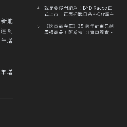
排跑車開發中！
就是要侵門踏戶！BYD Racco正
式上市 正面迎戰日系K-Car霸主
G
新能
《閃電霹靂車》35 週年計畫只剩
，達到
周邊商品！阿斯拉1:1實車與實體
展覽雙雙喊卡
量年增
，年增