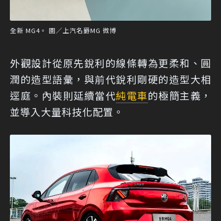
全新 MG4。 圖／上汽名爵MG 微博
外觀設計從原先銳利的線條轉為更柔和、圓
潤的造型語彙，與前代銳利剛硬的造型大相
逕庭。內裝則延續當代
純電車
的極簡主義，
並導入大量科技化配置。