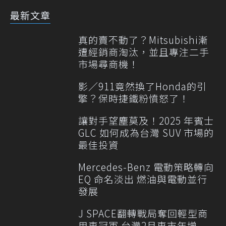
最新文章
真的賣不動了？Mitsubishi漸
遭經銷商淘汰，並且專注二手
市場尋商機！
影／911竟然換了Honda的引
擎？保時捷鐵粉憤怒了！
讓對手望塵莫及！2025 年賓士
GLC 如何成為台灣 SUV 市場的
最佳投資
Mercedes-Benz 電動策略轉向
EQ 命名淡出 燃油與電動並行
發展
J SPACE翻轉戰局奪回輕型商
用車冠軍 台灣2月車市年增