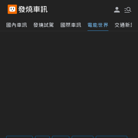
國內車訊
發燒試駕
國際車訊
電能世界
交通新訊