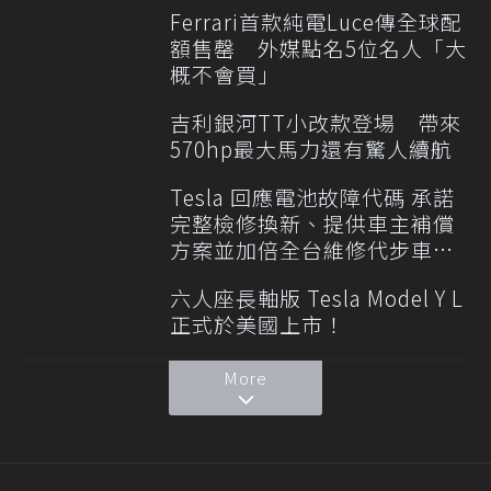
Ferrari首款純電Luce傳全球配
額售罄 外媒點名5位名人「大
概不會買」
吉利銀河TT小改款登場 帶來
570hp最大馬力還有驚人續航
Tesla 回應電池故障代碼 承諾
完整檢修換新、提供車主補償
方案並加倍全台維修代步車數
量
六人座長軸版 Tesla Model Y L
正式於美國上市！
More