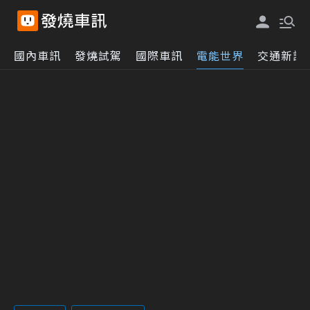
國內車訊
發燒試駕
國際車訊
電能世界
交通新訊