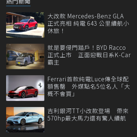
熱門新聞
大改款 Mercedes-Benz GLA
正式亮相 純電 643 公里續航小
休旅！
就是要侵門踏戶！BYD Racco
正式上市 正面迎戰日系K-Car
霸主
Ferrari首款純電Luce傳全球配
額售罄 外媒點名5位名人「大
概不會買」
吉利銀河TT小改款登場 帶來
570hp最大馬力還有驚人續航