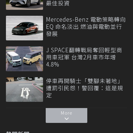
最佳投資
Mercedes-Benz 電動策略轉向
EQ 命名淡出 燃油與電動並行
發展
J SPACE翻轉戰局奪回輕型商
用車冠軍 台灣2月車市年增
4.8%
停車再開騎士「雙腳未著地」
遭罰引民怨！警回覆：這是規
定
More