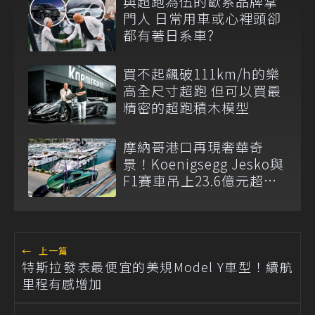
與超跑為伍的歐系品牌掌
門人 日常用車或心裡頭卻
都有著日系車?
買不起飆破111km/h的樂
高全尺寸超跑 但可以買最
精密的超跑積木模型
摩納哥港口再現奢華奇
景！Koenigsegg Jesko與
F1賽車吊上23.6億元超級
遊艇
←
上一篇
特斯拉發表最便宜的美規Model Y車型！續航
里程有感增加