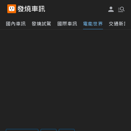
國內車訊
發燒試駕
國際車訊
電能世界
交通新訊