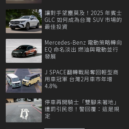
讓對手望塵莫及！2025 年賓士
GLC 如何成為台灣 SUV 市場的
最佳投資
Mercedes-Benz 電動策略轉向
EQ 命名淡出 燃油與電動並行
發展
J SPACE翻轉戰局奪回輕型商
用車冠軍 台灣2月車市年增
4.8%
停車再開騎士「雙腳未著地」
遭罰引民怨！警回覆：這是規
定