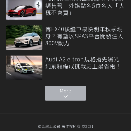
額售罄 外媒點名5位名人「大
概不會買」
傳EX40後繼車最快明年秋季現
身？有望以SPA3平台開發注入
800V動力
Audi A2 e-tron規格搶先曝光
純前驅編成挑戰史上最省電！
More
聯合線上公司 著作權所有 ©2021