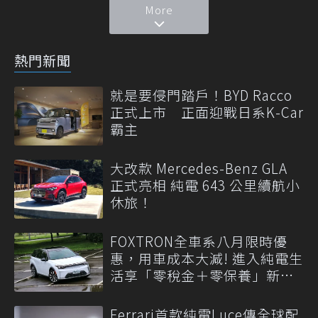
More
熱門新聞
就是要侵門踏戶！BYD Racco
正式上市 正面迎戰日系K-Car
霸主
大改款 Mercedes-Benz GLA
正式亮相 純電 643 公里續航小
休旅！
FOXTRON全車系八月限時優
惠，用車成本大減! 進入純電生
活享「零稅金＋零保養」新時
代
Ferrari首款純電Luce傳全球配