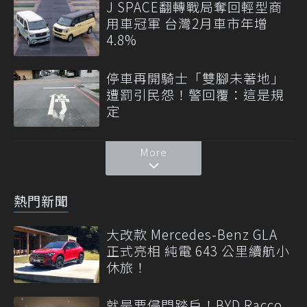
J SPACE翻轉戰局奪回輕型商
用車冠軍 台灣2月車市年增
4.8%
停車再開騎士「雙腳未著地」
遭罰引民怨！警回覆：這是規
定
More
熱門新聞
大改款 Mercedes-Benz GLA
正式亮相 純電 643 公里續航小
休旅！
就是要侵門踏戶！BYD Racco