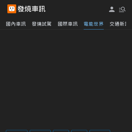
國內車訊
發燒試駕
國際車訊
電能世界
交通新訊