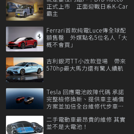
正式上市 正面迎戰日系K-Car
霸主
Ferrari首款純電Luce傳全球配
額售罄 外媒點名5位名人「大
概不會買」
吉利銀河TT小改款登場 帶來
570hp最大馬力還有驚人續航
Tesla 回應電池故障代碼 承諾
完整檢修換新、提供車主補償
方案並加倍全台維修代步車數
量
二手電動車最昂貴的維修 其實
並不是大電池！