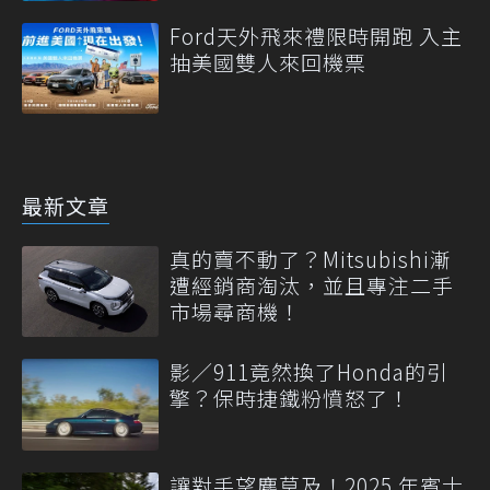
Ford天外飛來禮限時開跑 入主
抽美國雙人來回機票
最新文章
真的賣不動了？Mitsubishi漸
遭經銷商淘汰，並且專注二手
市場尋商機！
影／911竟然換了Honda的引
擎？保時捷鐵粉憤怒了！
讓對手望塵莫及！2025 年賓士