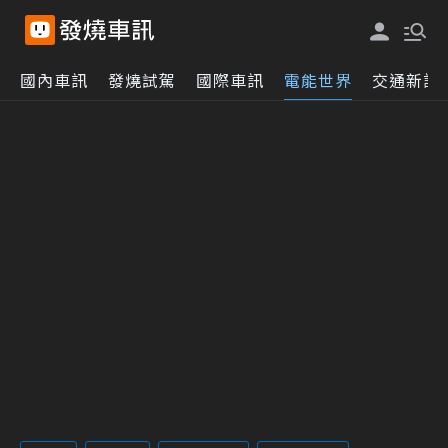
國內車訊
發燒試駕
國際車訊
電能世界
交通新訊