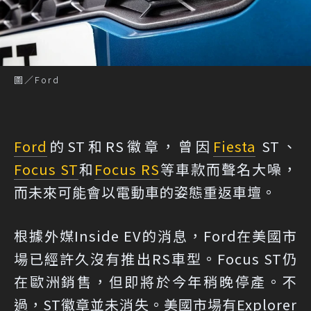
圖／Ford
Ford
的ST和RS徽章，曾因
Fiesta
ST、
Focus ST
和
Focus RS
等車款而聲名大噪，
而未來可能會以電動車的姿態重返車壇。
根據外媒Inside EV的消息
，Ford在美國市
場已經許久沒有推出RS車型。Focus ST仍
在歐洲銷售，但即將於今年稍晚停產。不
過，ST徽章並未消失。美國市場有Explorer