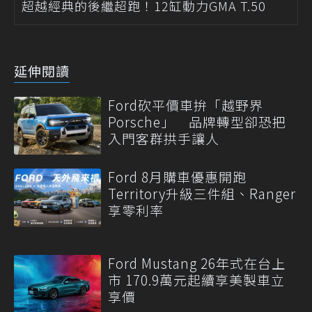
超越經典的後繼超跑！12缸動力GMA T.50
延伸閱讀
Ford砍平價車拚「越野界
Porsche」 品牌轉型卻恐把
入門客群拱手讓人
Ford 8月購車優惠開跑
Territory升級三件組、Ranger
享零利率
Ford Mustang 26年式在台上
市 170.9萬元起續享美製車立
享價