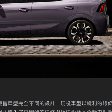
役販售車型完全不同的設計，現役車型以銳利的線
G4則導入了更圓潤的線條與折線設計。全新車型