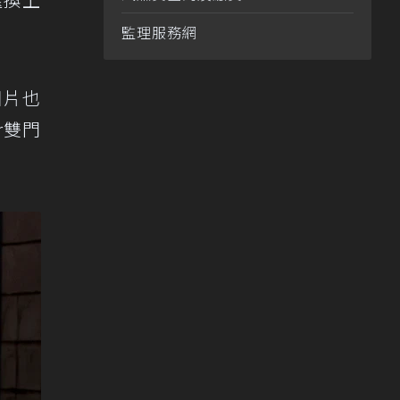
監理服務網
圖片也
r雙門