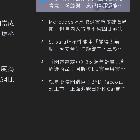
含意！粉絲讚：忘記停哪還能幫
忙找車
Mercedes坦承取消實體按鍵做過
相當成
頭 但車內大螢幕不會因此消失
分規格
Subaru坦承性能車「變得太無
聊」成立全新性能部門，三款手
排跑車開發中！
《閃電霹靂車》35 週年計畫只剩
長度為
周邊商品！阿斯拉1:1實車與實體
展覽雙雙喊卡
G4比
就是要侵門踏戶！BYD Racco正
式上市 正面迎戰日系K-Car霸主