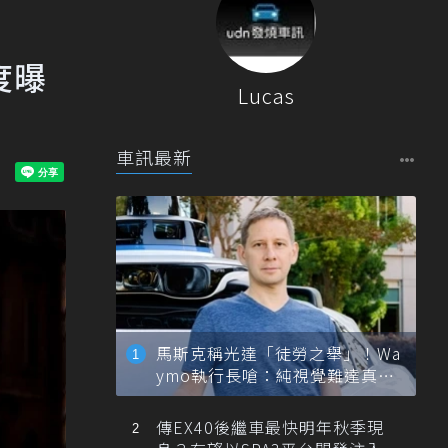
度曝
Lucas
車訊最新
馬斯克稱光達「徒勞之舉」！Wa
ymo執行長嗆：純視覺難達真正
自動駕駛
傳EX40後繼車最快明年秋季現