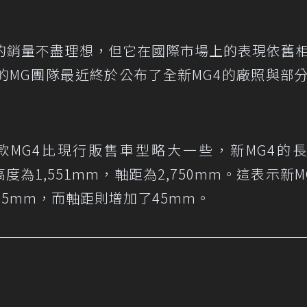
的銷量不盡理想，但它在國際市場上的表現依舊
的MG團隊最近終於公布了全新MG4的廠照與部
MG4比現行販售車型略大一些，新MG4的
，高度為1,551mm，軸距為2,750mm。這表示新M
35mm，而軸距則增加了45mm。