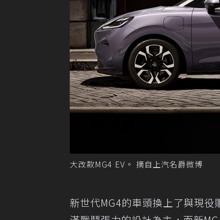
大改款MG4 EV。 摘自上汽名爵微博
新世代MG4的車頭換上了與現
滿戰鬥張力的設計為主，而新M