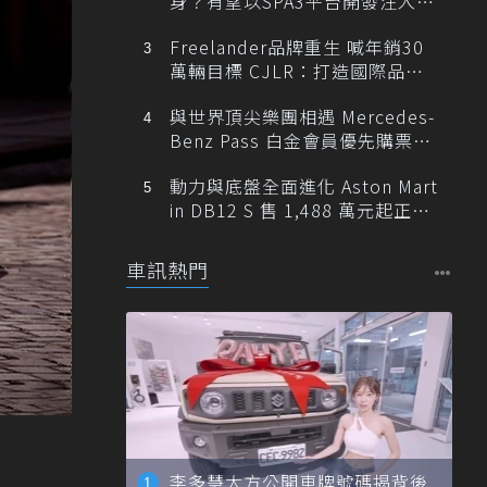
身？有望以SPA3平台開發注入80
0V動力
Freelander品牌重生 喊年銷30
萬輛目標 CJLR：打造國際品牌
半數銷量來自全球！
與世界頂尖樂團相遇 Mercedes-
Benz Pass 白金會員優先購票維
也納愛樂
動力與底盤全面進化 Aston Mart
in DB12 S 售 1,488 萬元起正式
登台
車訊熱門
李多慧大方公開車牌號碼揭背後