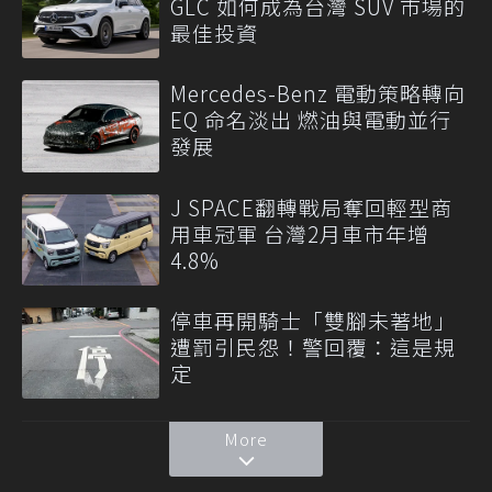
GLC 如何成為台灣 SUV 市場的
最佳投資
Mercedes-Benz 電動策略轉向
EQ 命名淡出 燃油與電動並行
發展
J SPACE翻轉戰局奪回輕型商
用車冠軍 台灣2月車市年增
4.8%
停車再開騎士「雙腳未著地」
遭罰引民怨！警回覆：這是規
定
More