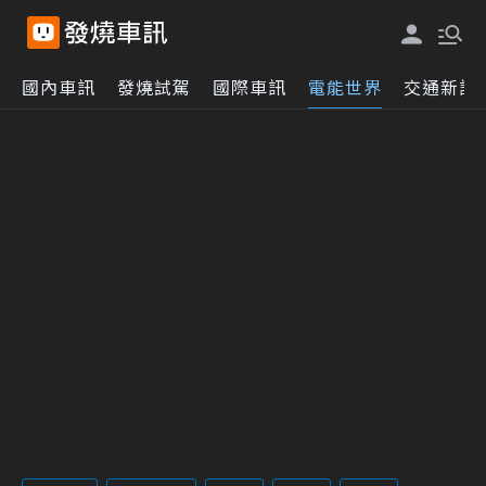
國內車訊
發燒試駕
國際車訊
電能世界
交通新訊