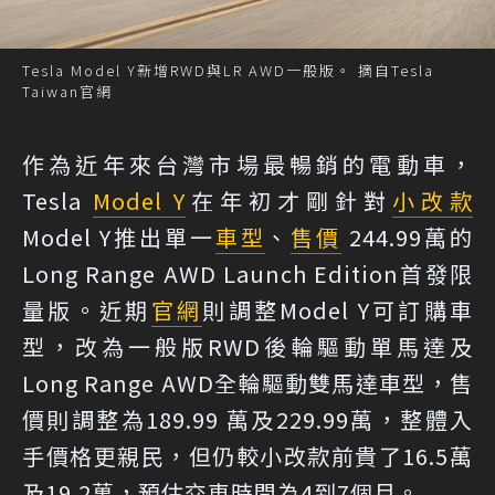
Tesla Model Y新增RWD與LR AWD一般版。 摘自Tesla
Taiwan官網
作為近年來台灣市場最暢銷的電動車，
Tesla
Model Y
在年初才剛針對
小改款
Model Y推出單一
車型
、
售價
244.99萬的
Long Range AWD Launch Edition首發限
量版。近期
官網
則調整Model Y可訂購車
型，改為一般版RWD後輪驅動單馬達及
Long Range AWD全輪驅動雙馬達車型，售
價則調整為189.99 萬及229.99萬，整體入
手價格更親民，但仍較小改款前貴了16.5萬
及19.2萬，預估交車時間為4到7個月。