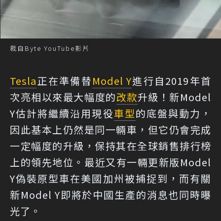
裁自Byte YouTube影片
Tesla
正在準備替
Model Y
進行自2019年首
次亮相以來最大幅度的
改款
升級！新Model
Y估計將繼續沿用現役
車型
的底盤與動力，
因此基本上仍然是同一輛車，但它仍會完成
一定幅度的升級，保持其在全球銷售排行榜
上的領先地位。最近又有一輛更新版Model
Y偽裝原型車在美國加州被捕捉到，而有關
新Model Y即將於中國生產的消息也同時曝
光了。