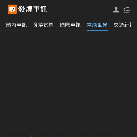
國內車訊
發燒試駕
國際車訊
電能世界
交通新訊