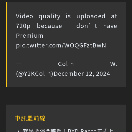
Video quality is uploaded at
720p because I don’t have
Premium
pic.twitter.com/WOQGFztBwN
— Colin W.
(@Y2KColin)
December 12, 2024
車訊最前線
就是要侵門踏戶！BYD Racco正式上