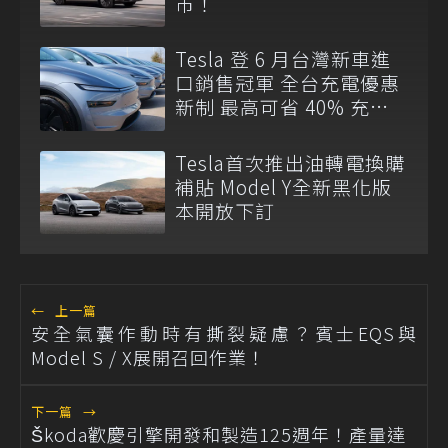
市！
Tesla 登 6 月台灣新車進
口銷售冠軍 全台充電優惠
新制 最高可省 40% 充電
費
Tesla首次推出油轉電換購
補貼 Model Y全新黑化版
本開放下訂
←
上一篇
安全氣囊作動時有撕裂疑慮？賓士EQS與
Model S / X展開召回作業！
下一篇
→
Škoda歡慶引擎開發和製造125週年！產量達